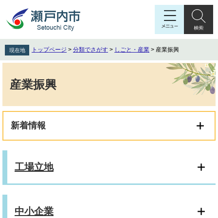
ペ
メ
ー
ニ
ジ
ュ
の
ー
先
を
トップページ
>
分類でさがす
>
しごと・産業
>
産業振興
現在地
頭
飛
で
ば
本
す
し
文
産業振興
。
て
本
文
へ
新着情報
工場立地
中小企業