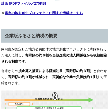
計画 [PDFファイル／275KB]
※
当市の地方創生プロジェクトに関する情報はこちら
企業版ふるさと納税の概要
内閣府が認定した地方公共団体の地方創生プロジェクトに寄附を行っ
た法人に対し、
寄附額の約６割を当該企業の法人関係税から税額控除
される制度
です。
従来からの
損金算入措置による軽減効果（寄附額の約３割）
と合わせ
て、
寄附額の約９割が軽減
され、
実質的な企業の負担は約１割
まで圧
縮されます。