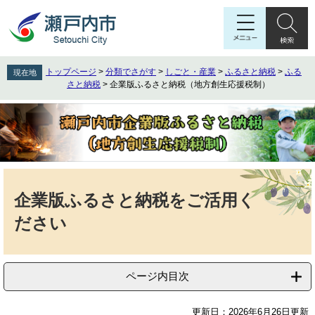
ペ
メ
ー
ニ
ジ
ュ
の
ー
先
を
トップページ
>
分類でさがす
>
しごと・産業
>
ふるさと納税
>
ふる
現在地
頭
飛
さと納税
>
企業版ふるさと納税（地方創生応援税制）
で
ば
す
し
。
て
本
文
へ
本
文
企業版ふるさと納税をご活用く
ださい
ページ内目次
更新日：2026年6月26日更新