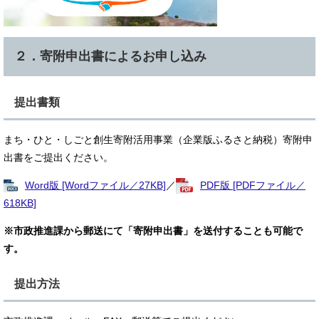
２．
寄附申出書
によるお申し込み
提出書類​
まち・ひと・しごと創生寄附活用事業（企業版ふるさと納税）寄附申
出書をご提出ください。
Word版 [Wordファイル／27KB]
／
PDF版 [PDFファイル／
618KB]
※市政推進課から郵送にて「寄附申出書」を送付することも可能で
す。
提出方法​