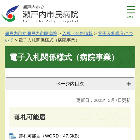
ペ
メ
ー
ニ
ジ
ュ
の
ー
先
を
瀬戸内市立瀬戸内市民病院
>
入札・公告情報
>
電子入札導入につ
頭
飛
いて
>
電子入札関係様式（病院事業）
で
ば
す
し
本
電子入札関係様式（病院事業）
。
て
文
本
文
へ
ページ内目次
更新日：2023年3月7日更新
落札可能届
落札可能届（WORD：47.5KB）