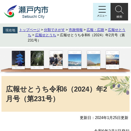
ペ
メ
ー
ニ
ジ
ュ
の
ー
先
を
トップページ
>
分類でさがす
>
市政情報
>
広報・広聴
>
広報せとう
現在地
頭
飛
ち
>
広報せとうち
>
広報せとうち令和6（2024）年2月号（第
で
ば
231号）
す
し
。
て
本
文
へ
本
文
広報せとうち令和6（2024）年2
月号（第231号）
更新日：2024年1月25日更新