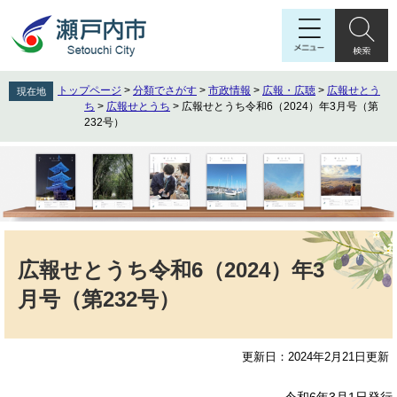
ペ
メ
ー
ニ
ジ
ュ
の
ー
先
を
トップページ
>
分類でさがす
>
市政情報
>
広報・広聴
>
広報せとう
現在地
頭
飛
ち
>
広報せとうち
>
広報せとうち令和6（2024）年3月号（第
で
ば
232号）
す
し
。
て
本
文
へ
本
文
広報せとうち令和6（2024）年3
月号（第232号）
更新日：2024年2月21日更新