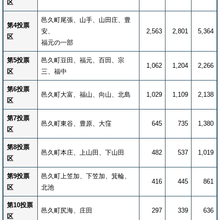
区
邑久町尾張、山手、山田庄、豊
第4投票
安、
2,563
2,801
5,364
区
福元の一部
第5投票
邑久町豆田、福元、百田、宗
1,062
1,204
2,266
区
三、福中
第6投票
邑久町大富、福山、向山、北島
1,029
1,109
2,138
区
第7投票
邑久町東谷、豊原、大窪
645
735
1,380
区
第8投票
邑久町本庄、上山田、下山田
482
537
1,019
区
第9投票
邑久町上笠加、下笠加、箕輪、
416
445
861
区
北池
第10投票
邑久町尻海、庄田
297
339
636
区