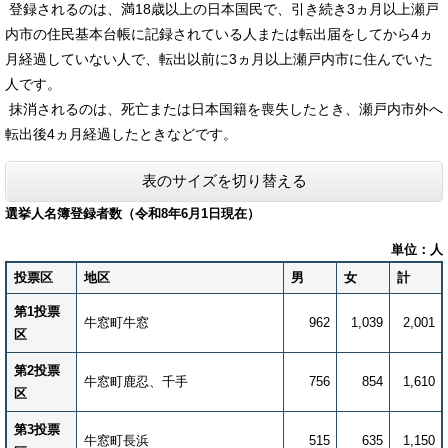
登録されるのは、満18歳以上の日本国民で、引き続き3ヵ月以上瀬戸
内市の住民基本台帳に記録されている人または転出届をしてから4ヵ
月経過していない人で、転出以前に3ヵ月以上瀬戸内市に住んでいた
人です。
抹消されるのは、死亡または日本国籍を喪失したとき、瀬戸内市外へ
転出後4ヵ月経過したときなどです。
表のサイズを切り替える
選挙人名簿登録者数（令和8年6月1日現在）
単位：人
投票区
地区
男
女
計
第1投票
牛窓町牛窓
962
1,039
2,001
区
第2投票
牛窓町鹿忍、千手
756
854
1,610
区
第3投票
牛窓町長浜
515
635
1,150