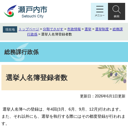
ペ
メ
ー
ニ
ジ
ュ
の
ー
先
を
トップページ
>
分類でさがす
>
市政情報
>
選挙
>
選挙制度
>
総務課
現在地
頭
飛
行政係
>
選挙人名簿登録者数
で
ば
す
し
。
て
総務課行政係
本
文
本
へ
文
選挙人名簿登録者数
更新日：2026年6月1日更新
選挙人名簿への登録は、年4回(3月、6月、9月、12月)行われます。
また、それ以外にも、選挙を執行する際にはその都度登録が行われま
す。