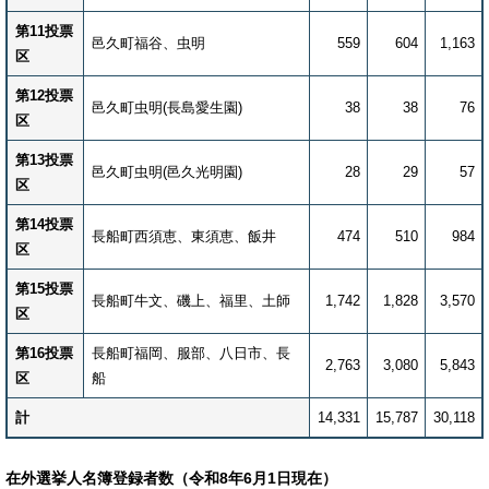
第11投票
邑久町福谷、虫明
559
604
1,163
区
第12投票
邑久町虫明(長島愛生園)
38
38
76
区
第13投票
邑久町虫明(邑久光明園)
28
29
57
区
第14投票
長船町西須恵、東須恵、飯井
474
510
984
区
第15投票
長船町牛文、磯上、福里、土師
1,742
1,828
3,570
区
第16投票
長船町福岡、服部、八日市、長
2,763
3,080
5,843
区
船
計
14,331
15,787
30,118
在外選挙人名簿登録者数（令和8年6月1日現在）