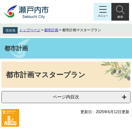
ペ
メ
ー
ニ
ジ
ュ
の
ー
先
を
トップページ
>
都市計画
>
都市計画マスタープラン
現在地
頭
飛
で
ば
す
し
都市計画
。
て
本
本
文
文
へ
都市計画マスタープラン
ページ内目次
更新日：2025年6月12日更新