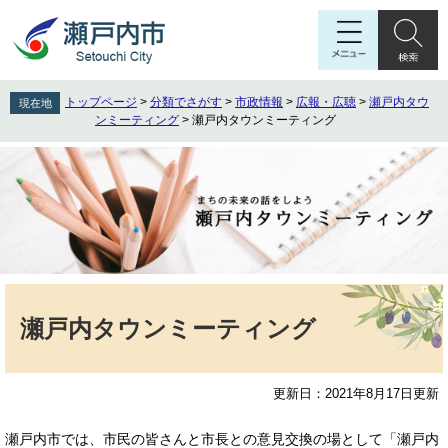
ペ
メ
ー
ニ
ジ
ュ
の
ー
先
を
トップページ
>
分類でさがす
>
市政情報
>
広報・広聴
>
瀬戸内タウ
現在地
頭
飛
ンミーティング
>
瀬戸内タウンミーティング
で
ば
す
し
。
て
本
文
へ
本
文
瀬戸内タウンミーティング
更新日：2021年8月17日更新
瀬戸内市では、市民の皆さんと市長との意見交換の場として「瀬戸内