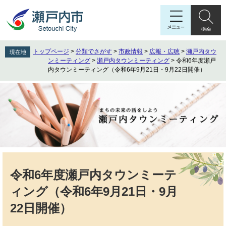
ペ
メ
ー
ニ
ジ
ュ
の
ー
先
を
トップページ
>
分類でさがす
>
市政情報
>
広報・広聴
>
瀬戸内タウ
現在地
頭
飛
ンミーティング
>
瀬戸内タウンミーティング
>
令和6年度瀬戸
で
ば
内タウンミーティング（令和6年9月21日・9月22日開催）
す
し
。
て
本
文
へ
本
文
令和6年度瀬戸内タウンミーテ
ィング（令和6年9月21日・9月
22日開催）