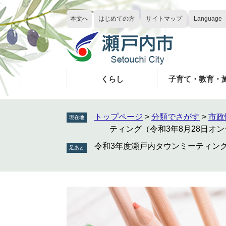
ペ
メ
ー
ニ
本文へ
はじめての方
サイトマップ
Language
ジ
ュ
の
ー
先
を
頭
飛
で
ば
くらし
子育て・教育・
す
し
。
て
本
トップページ
>
分類でさがす
>
市政
現在地
文
ティング（令和3年8月28日オ
へ
令和3年度瀬戸内タウンミーティング