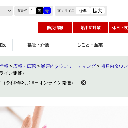
拡大
白
黒
青
標準
背景色
文字
サイズ
防災情報
熱中症対策
休日・夜
施設
福祉・介護
しごと・産業
情報
>
広報・広聴
>
瀬戸内タウンミーティング
>
瀬戸内タウン
ンライン開催）
（令和3年8月28日オンライン開催）