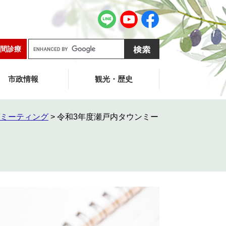
G
間診療
o
o
g
市政情報
観光・歴史
l
e
カ
ミーティング
>
令和3年度瀬戸内タウンミー
ス
タ
ム
検
索