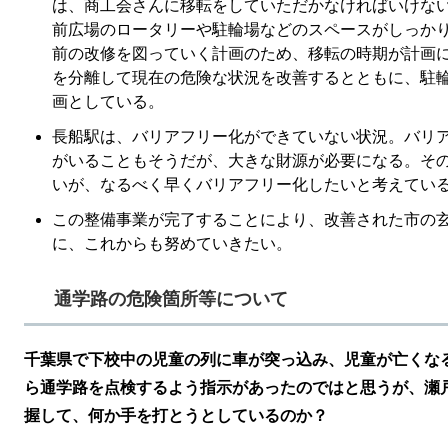
は、商工会さんに移転をしていただかなければいけな
前広場のロータリーや駐輪場などのスペースがしっか
前の改修を図っていく計画のため、移転の時期が計画
を分離して現在の危険な状況を改善するとともに、駐
画としている。
長船駅は、バリアフリー化ができていない状況。バリア
がいることもそうだが、大きな財源が必要になる。そ
いが、なるべく早くバリアフリー化したいと考えてい
この整備事業が完了することにより、改善された市の
に、これからも努めていきたい。
通学路の危険箇所等について
千葉県で下校中の児童の列に車が突っ込み、児童が亡くな
ら通学路を点検するよう指示があったのではと思うが、瀬
握して、何か手を打とうとしているのか？