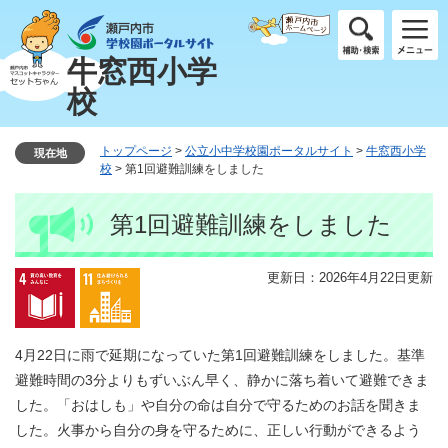
ペ
メ
ー
ニ
ジ
ュ
牛窓西小学
の
ー
校
先
を
頭
飛
で
ば
トップページ
>
公立小中学校園ポータルサイト
>
牛窓西小学
現在地
す
し
校
>
第1回避難訓練をしました
。
て
本
本
第1回避難訓練をしました
文
文
へ
更新日：2026年4月22日更新
4月22日に雨で延期になっていた第1回避難訓練をしました。基準
避難時間の3分よりもずいぶん早く、静かに落ち着いて避難できま
した。「おはしも」や自分の命は自分で守るためのお話を聞きま
した。火事から自分の身を守るために、正しい行動ができるよう