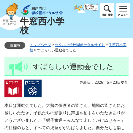
ペ
メ
ー
ニ
ジ
ュ
牛窓西小学
の
ー
校
先
を
頭
飛
で
ば
トップページ
>
公立小中学校園ポータルサイト
>
牛窓西小学
現在地
す
し
校
>
すばらしい運動会でした
。
て
本
本
すばらしい運動会でした
文
文
へ
更新日：2026年5月23日更新
本日は運動会でした。大勢の保護者の皆さん、地域の皆さんにお
越しいただき、子供たちの頑張りに声援や拍手をいただきありが
とうございました。「獅子奮迅～みんなで楽しくかけぬけろ～」
の目標のもと、すべての児童ががんばりました。自分たちも楽し