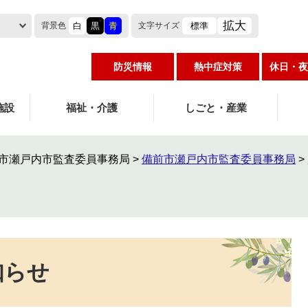
拡大
白
黒
青
標準
背景色
文字
サイズ
防災情報
熱中症対策
休日・夜
施設
福祉・介護
しごと・産業
市瀬戸内市監査委員事務局
>
備前市瀬戸内市監査委員事務局
>
知らせ