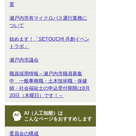
置
瀬戸内市有マイクロバス運行業務に
ついて
始めます！「SETOUCHI 共創イベン
トラボ」
瀬戸内市議会
職員採用情報～瀬戸内市職員募集
中 一般事務職・土木技術職・保健
師・社会福祉士の申込受付期限は8月
20日（木曜日）です！～
AI（人工知能）は
こんなページをおすすめします
委員会の構成