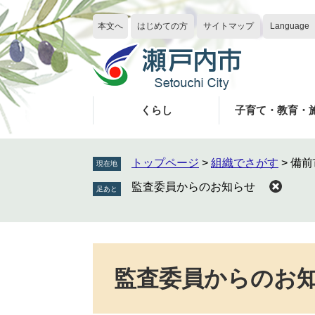
ペ
メ
ー
ニ
本文へ
はじめての方
サイトマップ
Language
ジ
ュ
の
ー
先
を
頭
飛
で
ば
くらし
子育て・教育・
す
し
。
て
本
トップページ
>
組織でさがす
>
備前
現在地
文
監査委員からのお知らせ
へ
本
文
監査委員からのお