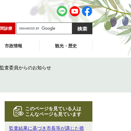
G
間診療
o
o
g
市政情報
観光・歴史
l
e
カ
監査委員からのお知らせ
ス
タ
ム
検
索
このページを見ている人は
こんなページも見ています
監査結果に基づき市長等が講じた措