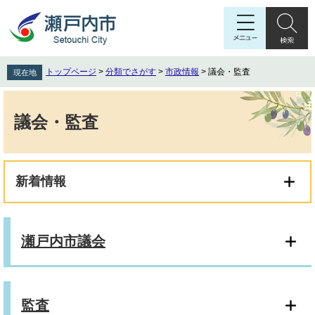
ペ
メ
ー
ニ
ジ
ュ
の
ー
先
を
トップページ
>
分類でさがす
>
市政情報
>
議会・監査
現在地
頭
飛
で
ば
本
す
し
文
議会・監査
。
て
本
文
へ
新着情報
瀬戸内市議会
監査