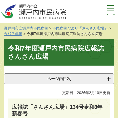
ペ
メ
ー
ニ
ジ
ュ
の
ー
先
を
瀬戸内市立瀬戸内市民病院
>
市民病院だより「さんさん広場」
>
頭
飛
令和７年度
>
令和7年度瀬戸内市民病院広報誌さんさん広場
で
ば
す
し
本
令和7年度瀬戸内市民病院広報誌
。
て
文
本
さんさん広場
文
へ
ページ内目次
更新日：2026年2月10日更新
広報誌「さんさん広場」134号令和8年
新春号