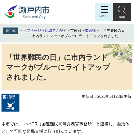
ペ
メ
ー
ニ
ジ
ュ
の
ー
先
を
トップページ
>
組織でさがす
>
市民部
>
市民課
>
「世界難民の日」
現在地
頭
飛
に市内ランドマークがブルーにライトアップされました。
で
ば
す
し
本
。
て
文
「世界難民の日」に市内ランド
本
マークがブルーにライトアップ
文
へ
されました。
更新日：2025年6月23日更新
本市では、UNHCR（国連難民高等弁務官事務所）と連携し、自治体
として可能な難民支援に取り組んでいます。