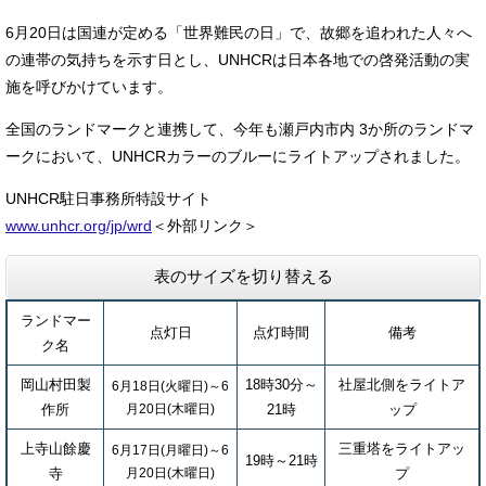
6月20日は国連が定める「世界難民の日」で、故郷を追われた人々へ
の連帯の気持ちを示す日とし、UNHCRは日本各地での啓発活動の実
施を呼びかけています。
全国のランドマークと連携して、今年も瀬戸内市内 3か所のランドマ
ークにおいて、UNHCRカラーのブルーにライトアップされました。
​UNHCR駐日事務所特設サイト
​www.unhcr.org/jp/wrd
＜外部リンク＞
表のサイズを切り替える
ランドマー
点灯日
点灯時間
備考
ク名
岡山村田製
18時30分～
社屋北側をライトア
6月18日(火曜日)～6
作所
月20日(木曜日)
21時
ップ
上寺山餘慶
三重塔をライトアッ
6月17日(月曜日)～6
19時～21時
寺
月20日(木曜日)
プ