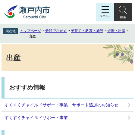
ペ
メ
ー
ニ
ジ
ュ
の
ー
先
を
トップページ
>
分類でさがす
>
子育て・教育・施設
>
妊娠・出産
>
現在地
頭
飛
出産
で
ば
す
し
本
。
て
文
出産
本
文
へ
おすすめ情報
すくすくチャイルドサポート事業 サポート追加のお知らせ
すくすくチャイルドサポート事業