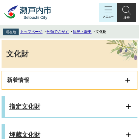
ペ
メ
ー
ニ
ジ
ュ
の
ー
先
を
トップページ
>
分類でさがす
>
観光・歴史
>
文化財
現在地
頭
飛
で
ば
本
す
し
文
文化財
。
て
本
文
へ
新着情報
指定文化財
埋蔵文化財