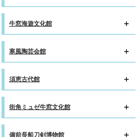
牛窓海遊文化館
寒風陶芸会館
須恵古代館
街角ミュゼ牛窓文化館
備前長船刀剣博物館