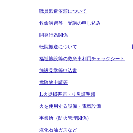
職員派遣依頼について
救命講習等 受講の申し込み
開発行為関係
転院搬送について 【瀬戸内
福祉施設等の救急車利用チェックシート
施設見学等申込書
危険物申請等
1.火災損害届・り災証明願
火を使用する設備・電気設備
事業所（防火管理関係）
液化石油ガスなど