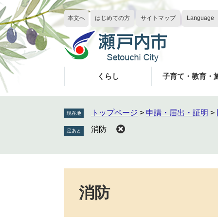
ペ
メ
ー
ニ
本文へ
はじめての方
サイトマップ
Language
ジ
ュ
の
ー
先
を
頭
飛
で
ば
くらし
子育て・教育・
す
し
。
て
本
トップページ
>
申請・届出・証明
>
現在地
文
消防
へ
本
文
消防