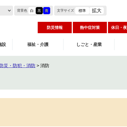
拡大
白
黒
青
標準
背景色
文字
サイズ
防災情報
熱中症対策
休日・夜
施設
福祉・介護
しごと・産業
防災・防犯・消防
>
消防