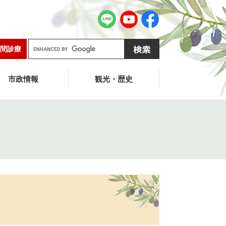
G
間診療
o
o
g
市政情報
観光・歴史
l
e
カ
ス
タ
ム
検
索