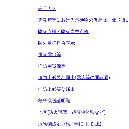
高圧ガス
震災時等における危険物の仮貯蔵・仮取扱
防火点検・防火自主点検
防火基準適合表示
煙火届出等
消防用設備等
消防上必要な届出(露店等の開設届)
消防上必要な届出
救急搬送証明願
地区(防火講話、起震車体験など)
危険物法定点検(1年に1回以上)