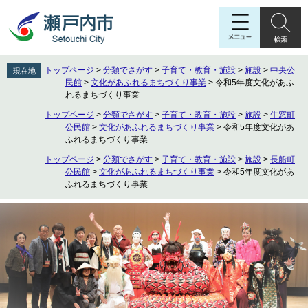
ペ
メ
ー
ニ
ジ
ュ
の
ー
先
を
トップページ
>
分類でさがす
>
子育て・教育・施設
>
施設
>
中央公
現在地
頭
飛
民館
>
文化があふれるまちづくり事業
>
令和5年度文化があふ
で
ば
れるまちづくり事業
す
し
トップページ
>
分類でさがす
>
子育て・教育・施設
>
施設
>
牛窓町
。
て
公民館
>
文化があふれるまちづくり事業
>
令和5年度文化があ
本
ふれるまちづくり事業
文
トップページ
>
分類でさがす
>
子育て・教育・施設
>
施設
>
長船町
へ
公民館
>
文化があふれるまちづくり事業
>
令和5年度文化があ
ふれるまちづくり事業