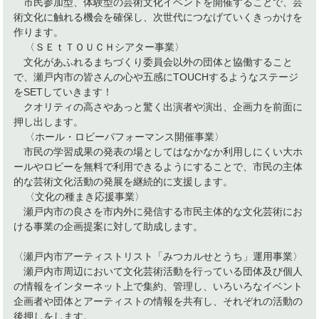
市民参加型、体験型の芸術文化イベントを開催することで、芸
術文化に触れる機会を確保し、次世代につなげていくきっかけを
作ります。
〈ＳＥｔＴＯＵＣＨシアター事業〉
文化があふれるまちづくり委員会以外の団体と協働すること
で、瀬戸内市の皆さんの心や五感にTOUCHするようなステージ
をSETしていきます！
クオリティの高さやあっと驚く出演者や演出、企画力を前面に
押し出します。
〈ホール・ロビーパフォーマンス開催事業〉
市民の学習成果の発表の場としてはなかなか利用しにくい大ホ
ールやロビーを無料で利用できるようにすることで、市民の主体
的な芸術文化活動の発展を継続的に支援します。
〈文化の種まき応援事業〉
瀬戸内市の良さを市内外に発信する市民主体的な文化芸術にお
ける事業の企画提案に対して助成します。
〈瀬戸内市アーティストリスト「みつカルせとうち」運用事業〉
瀬戸内市周辺において文化芸術活動を行っている団体及び個人
の情報をインターネット上で集約、管理し、いろいろなイベント
企画者や団体とアーティストの情報を共有し、それぞれの活動の
後押しをします。