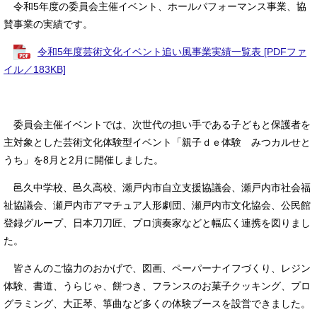
令和5年度の委員会主催イベント、ホールパフォーマンス事業、協
賛事業の実績です。
令和5年度芸術文化イベント追い風事業実績一覧表 [PDFファ
イル／183KB]
委員会主催イベントでは、次世代の担い手である子どもと保護者を
主対象とした芸術文化体験型イベント「親子ｄｅ体験 みつカルせと
うち」を8月と2月に開催しました。
邑久中学校、邑久高校、瀬戸内市自立支援協議会、瀬戸内市社会福
祉協議会、瀬戸内市アマチュア人形劇団、瀬戸内市文化協会、公民館
登録グループ、日本刀刀匠、プロ演奏家などと幅広く連携を図りまし
た。
皆さんのご協力のおかげで、図画、ペーパーナイフづくり、レジン
体験、書道、うらじゃ、餅つき、フランスのお菓子クッキング、プロ
グラミング、大正琴、箏曲など多くの体験ブースを設営できました。