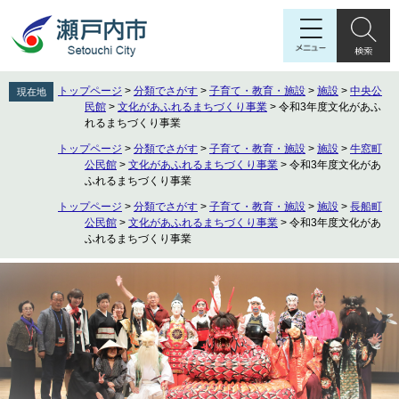
ペ
メ
ー
ニ
ジ
ュ
の
ー
先
を
トップページ
>
分類でさがす
>
子育て・教育・施設
>
施設
>
中央公
現在地
頭
飛
民館
>
文化があふれるまちづくり事業
>
令和3年度文化があふ
で
ば
れるまちづくり事業
す
し
トップページ
>
分類でさがす
>
子育て・教育・施設
>
施設
>
牛窓町
。
て
公民館
>
文化があふれるまちづくり事業
>
令和3年度文化があ
本
ふれるまちづくり事業
文
トップページ
>
分類でさがす
>
子育て・教育・施設
>
施設
>
長船町
へ
公民館
>
文化があふれるまちづくり事業
>
令和3年度文化があ
ふれるまちづくり事業