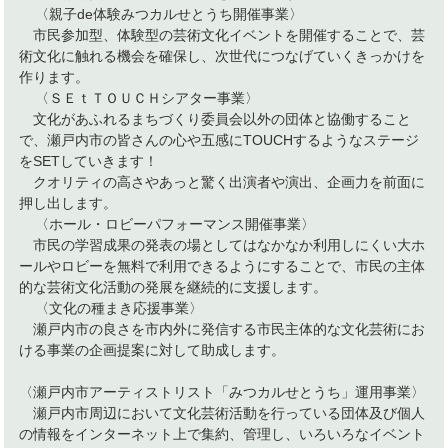
〈親子de体験みつカルせとうち開催事業〉
市民参加型、体験型の芸術文化イベントを開催することで、芸
術文化に触れる機会を確保し、次世代につなげていくきっかけを
作ります。
〈ＳＥｔＴＯＵＣＨシアター事業〉
文化があふれるまちづくり委員会以外の団体と協働すること
で、瀬戸内市の皆さんの心や五感にTOUCHするようなステージ
をSETしていきます！
クオリティの高さやあっと驚く出演者や演出、企画力を前面に
押し出します。
〈ホール・ロビーパフォーマンス開催事業〉
市民の学習成果の発表の場としてはなかなか利用しにくい大ホ
ールやロビーを無料で利用できるようにすることで、市民の主体
的な芸術文化活動の発展を継続的に支援します。
〈文化の種まき応援事業〉
瀬戸内市の良さを市内外に発信する市民主体的な文化芸術にお
ける事業の企画提案に対して助成します。
〈瀬戸内市アーティストリスト「みつカルせとうち」運用事業〉
瀬戸内市周辺において文化芸術活動を行っている団体及び個人
の情報をインターネット上で集約、管理し、いろいろなイベント