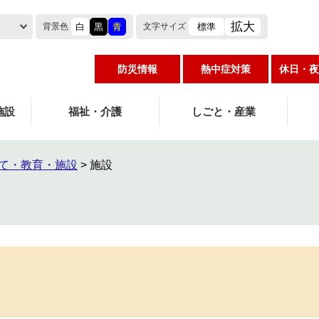
拡大
白
黒
青
標準
背景色
文字
サイズ
防災情報
熱中症対策
休日・夜
施設
福祉・介護
しごと・産業
て・教育・施設
>
施設