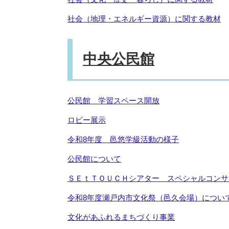
社会（地理・エネルギー資源）に関する教材
中央公民館
公民館 学習スペース開放
ロビー展示
令和8年度 邑悠学級活動の様子
公民館について
ＳＥｔＴＯＵＣＨシアター スペシャルコンサ
令和8年度瀬戸内市文化祭（邑久会場）につい
文化があふれるまちづくり事業