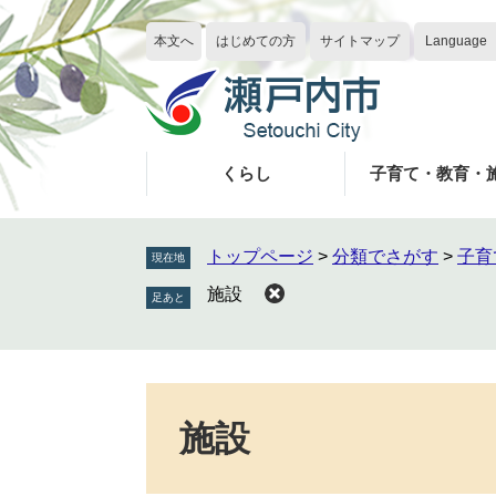
ペ
メ
ー
ニ
本文へ
はじめての方
サイトマップ
Language
ジ
ュ
の
ー
先
を
頭
飛
で
ば
くらし
子育て・教育・
す
し
。
て
本
トップページ
>
分類でさがす
>
子育
現在地
文
施設
へ
本
文
施設