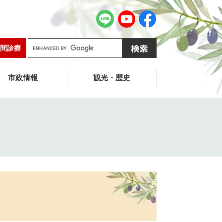
G
間診療
o
o
g
市政情報
観光・歴史
l
e
カ
ス
タ
ム
検
索