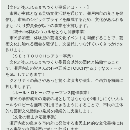
【文化があふれるまちづくり事業とは・・・】
市民が主体となる芸術文化活動を通じて、瀬戸内市の良さを発
信し、市民のシビックプライドを醸成するため、文化があふれる
まちづくり委員会が以下の事業を実施します。
〈親子de体験みつカルせとうち開催事業〉
市民参加型、体験型の芸術文化イベントを開催することで、芸
術文化に触れる機会を確保し、次世代につなげていくきっかけを
作ります。
〈ＳＥｔＴＯＵＣＨシアター事業〉
文化があふれるまちづくり委員会以外の団体と協働すること
で、瀬戸内市の皆さんの心や五感にTOUCHするようなステージ
をSETしていきます！
クオリティの高さやあっと驚く出演者や演出、企画力を前面に
押し出します。
〈ホール・ロビーパフォーマンス開催事業〉
市民の学習成果の発表の場としてはなかなか利用しにくい大ホ
ールやロビーを無料で利用できるようにすることで、市民の主体
的な芸術文化活動の発展を継続的に支援します。
〈文化の種まき応援事業〉
瀬戸内市の良さを市内外に発信する市民主体的な文化芸術にお
ける事業の企画提案に対して助成します。