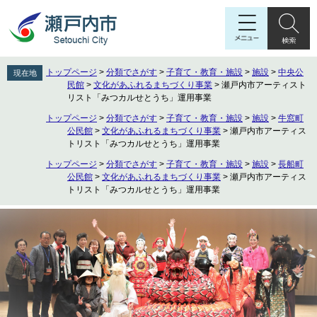
ペ
メ
ー
ニ
ジ
ュ
の
ー
先
を
トップページ
>
分類でさがす
>
子育て・教育・施設
>
施設
>
中央公
現在地
頭
飛
民館
>
文化があふれるまちづくり事業
>
瀬戸内市アーティスト
で
ば
リスト「みつカルせとうち」運用事業
す
し
トップページ
>
分類でさがす
>
子育て・教育・施設
>
施設
>
牛窓町
。
て
公民館
>
文化があふれるまちづくり事業
>
瀬戸内市アーティス
本
トリスト「みつカルせとうち」運用事業
文
トップページ
>
分類でさがす
>
子育て・教育・施設
>
施設
>
長船町
へ
公民館
>
文化があふれるまちづくり事業
>
瀬戸内市アーティス
トリスト「みつカルせとうち」運用事業