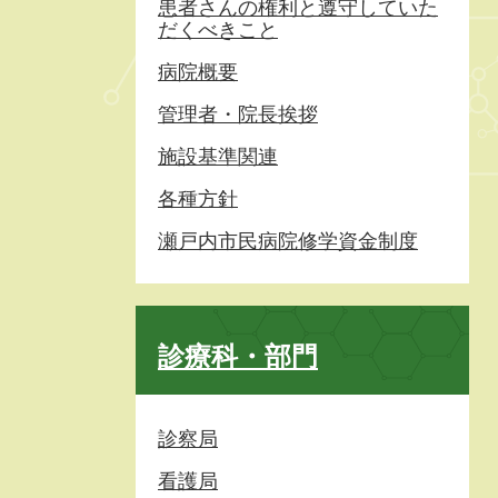
患者さんの権利と遵守していた
だくべきこと
病院概要
管理者・院長挨拶
施設基準関連
各種方針
瀬戸内市民病院修学資金制度
診療科・部門
診察局
看護局