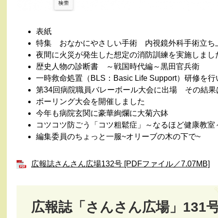
表紙
特集 おなかにやさしい手術 内視鏡外科手術立ち
夜間に火災が発生した想定の消防訓練を実施しまし
歴史人物の診断書 ～戦国時代編～黒田官兵衛
一時救命処置（BLS：Basic Life Support）研修
第34回病院職員バレーボール大会に出場 その結果
ボーリング大会を開催しました
今年も病院玄関に豪華絢爛に大菊六鉢
コツコツ防ごう「コツ粗鬆症」～なるほど健康教室
編集委員のちょっと一服~オリーブの木の下で~
広報誌さんさん広場132号 [PDFファイル／7.07MB]
広報誌「さんさん広場」131