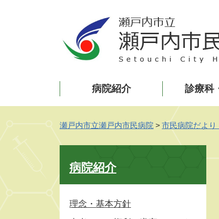
ペ
メ
ー
ニ
ジ
ュ
の
ー
先
を
頭
飛
で
ば
病院紹介
診療科
す
し
。
て
本
文
瀬戸内市立瀬戸内市民病院
>
市民病院だより
へ
病院紹介
理念・基本方針