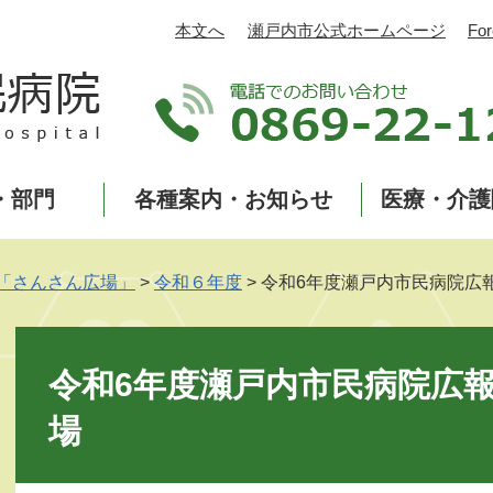
本文へ
瀬戸内市公式ホームページ
For
・部門
各種案内・お知らせ
医療・介護
「さんさん広場」
>
令和６年度
>
令和6年度瀬戸内市民病院広
本
文
令和6年度瀬戸内市民病院広
場