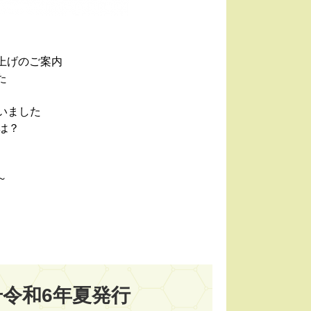
上げのご案内
た
を行いました
は？
～
号令和6年夏発行