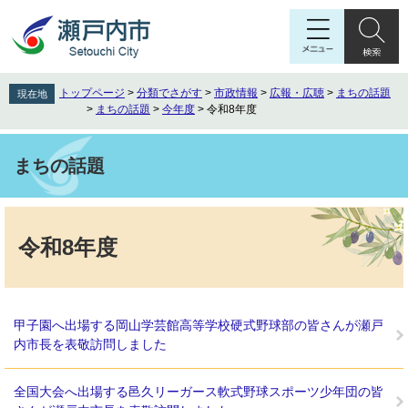
ペ
メ
ー
ニ
ジ
ュ
の
ー
先
を
トップページ
>
分類でさがす
>
市政情報
>
広報・広聴
>
まちの話題
現在地
頭
飛
>
まちの話題
>
今年度
>
令和8年度
で
ば
す
し
。
て
まちの話題
本
文
本
へ
文
令和8年度
甲子園へ出場する岡山学芸館高等学校硬式野球部の皆さんが瀬戸
内市長を表敬訪問しました
全国大会へ出場する邑久リーガース軟式野球スポーツ少年団の皆