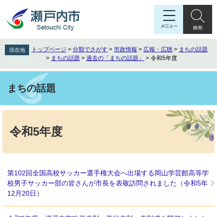
ペ
メ
ー
ニ
ジ
ュ
の
ー
先
を
トップページ
>
分類でさがす
>
市政情報
>
広報・広聴
>
まちの話題
現在地
頭
飛
>
まちの話題
>
過去の「まちの話題」
>
令和5年度
で
ば
す
し
。
て
まちの話題
本
文
本
へ
文
令和5年度
第102回全国高校サッカー選手権大会へ出場する岡山学芸館高等学
校男子サッカー部の皆さんが市長を表敬訪問されました（令和5年
12月20日）