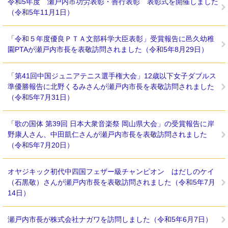
令和5年度 瀬戸内市功労表彰・善行表彰 表彰式を開催しました
（令和5年11月1日）
「令和５年度優良ＰＴＡ文部科学大臣表彰」受賞報告に邑久幼稚
園PTAが瀬戸内市長を表敬訪問されました（令和5年8月29日）
「第41回中国ジュニアテニス選手権大会」12歳以下女子ダブルス
準優勝報告に北野くるみさんが瀬戸内市長を表敬訪問されました
（令和5年7月31日）
「歌の国体 第39回 日本大衆音楽祭 岡山県大会」の受賞報告に岸
野康人さん、中田凱仁さんが瀬戸内市長を表敬訪問されました
（令和5年7月20日）
オヤジキック初代中四国フェザー級チャンピオン はだしのケイ
（石黒敬）さんが瀬戸内市長を表敬訪問されました（令和5年7月
14日）
瀬戸内市長が株式会社ナガワを訪問しました（令和5年6月7日）