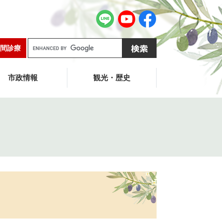
G
間診療
o
o
g
市政情報
観光・歴史
l
e
カ
ス
タ
ム
検
索