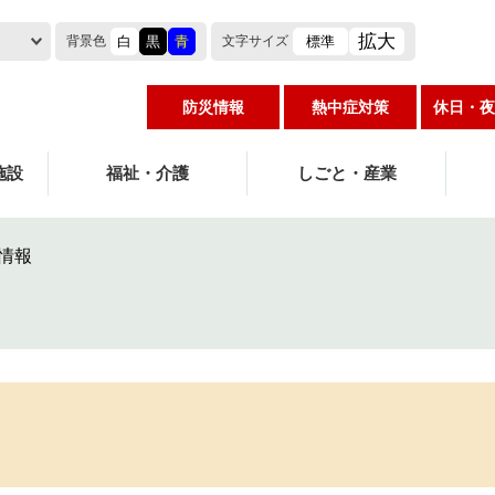
拡大
白
黒
青
標準
背景色
文字
サイズ
防災情報
熱中症対策
休日・夜
施設
福祉・介護
しごと・産業
情報