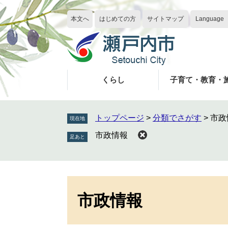
ペ
メ
ー
ニ
本文へ
はじめての方
サイトマップ
Language
ジ
ュ
の
ー
先
を
頭
飛
で
ば
くらし
子育て・教育・
す
し
。
て
本
トップページ
>
分類でさがす
>
市政
現在地
文
市政情報
へ
本
文
市政情報