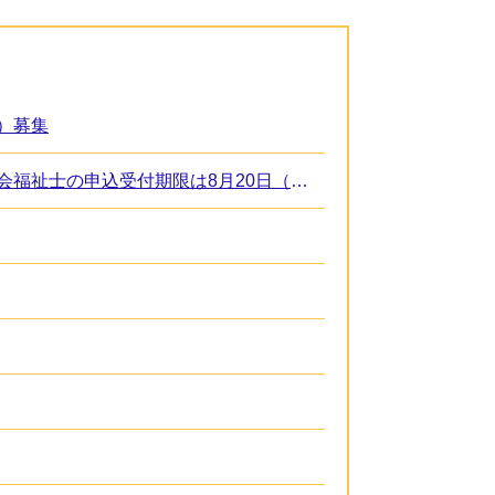
）募集
職員採用情報～瀬戸内市職員募集中 一般事務職・土木技術職・保健師・社会福祉士の申込受付期限は8月20日（木曜日）です！～