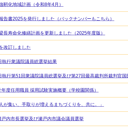
強靭化地域計画（令和8年4月）
報告書2025を発行しました（バックナンバーもこちら）
梁長寿命化修繕計画を更新しました（2025年度版）
を改訂しました
8日執行衆議院議員総選挙結果
8日執行第51回衆議院議員総選挙及び第27回最高裁判所裁判官
計年度任用職員 採用試験実施概要（学校園関係）
人が集い、手取りが増えるまちづくりを、共に。」
瀬戸内市長選挙及び瀬戸内市議会議員選挙