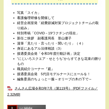
写真「スイカ」
看護倫理研修を開催して
経営企画室発「経費節減対策プロジェクトチームの取
り組み」
特別寄稿「COVID－19ワクチンの現在」
新任ご挨拶 副看護局長 形山優子
漫筆「見たり・言ったり・聞いたり」（４）
身近にあるアル法律相談（3）
接遇委員会発「令和3年度行動計画」決定
“にじいろスクエア・せとうち”からすてきな花束の贈り
もの
職員紹介コーナー『庭』
接遇委員会発 5代目モデルナースにエールを！
編集委員のちょっと一服～オリーブの木の下で～
さんさん広場令和3年7月（第119号） [PDFファイル／
2.32MB]