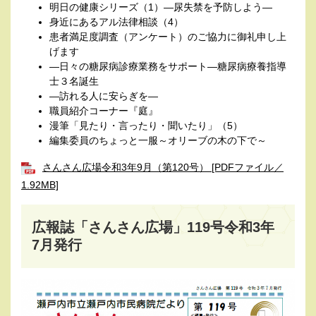
明日の健康シリーズ（1）―尿失禁を予防しよう―
身近にあるアル法律相談（4）
患者満足度調査（アンケート）のご協力に御礼申し上
げます
―日々の糖尿病診療業務をサポート―糖尿病療養指導
士３名誕生
―訪れる人に安らぎを―
職員紹介コーナー『庭』
漫筆「見たり・言ったり・聞いたり」（5）
編集委員のちょっと一服～オリーブの木の下で～
さんさん広場令和3年9月（第120号） [PDFファイル／
1.92MB]
広報誌「さんさん広場」119号令和3年
7月発行