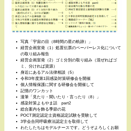
写真「宇宙の目（8時間の星の軌跡）」
経営企画室発（1）処置伝票のペーパーレス化について
の取り組み報告
経営企画室発（2）ゴミ分別の取り組み（混ぜればゴ
ミ、分ければ資源）
身近にあるアル法律相談（5）
令和3年度第1回感染対策研修会を開催
個人情報保護に関する研修会を開催して
記憶のワンカット
漫筆「見たり・聞いたり・言ったり（8）」
感染対策よもやま話 part2
総合案内を飾る季節の花
POCT測定認定士資格認定試験を受験して
3学会合同呼吸療法認定士を取得して
わたしたちはモデルナースです。どうぞよろしくお願