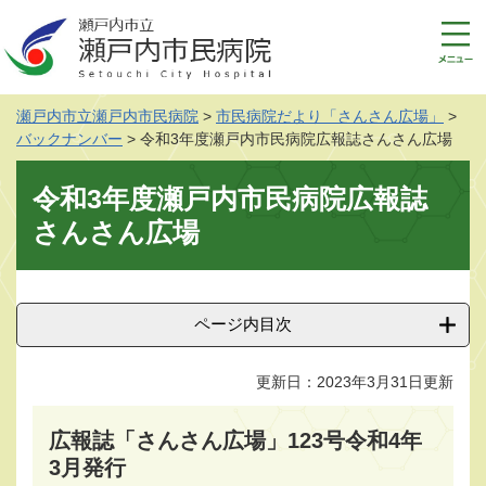
ペ
メ
ー
ニ
ジ
ュ
の
ー
先
を
瀬戸内市立瀬戸内市民病院
>
市民病院だより「さんさん広場」
>
頭
飛
バックナンバー
>
令和3年度瀬戸内市民病院広報誌さんさん広場
で
ば
す
し
本
令和3年度瀬戸内市民病院広報誌
。
て
文
本
さんさん広場
文
へ
ページ内目次
更新日：2023年3月31日更新
広報誌「さんさん広場」123号令和4年
3月発行