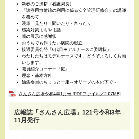
新春のご挨拶（看護局長）
「診療用放射線の利用に係る安全管理研修会」の講師
を務めて
漫筆「見たり・聞いたり・言ったり」
感染対策よもやま話
菊の展示に感謝状
おうちでも作りたい病院の献立
接遇委員会発「6代目モデルナースに委嘱状」
わたしたちはモデルナースです。どうぞよろしくお願
いします。
職員紹介コーナー『庭』
理念・基本方針
編集委員のちょっと一服～オリーブの木の下で～
さんさん広場令和4年1月号 [PDFファイル／2.07MB]
広報誌「さんさん広場」121号令和3年
11月発行