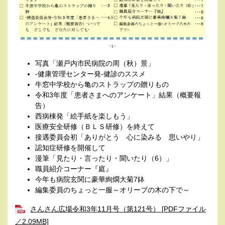
写真「瀬戸内市民病院の周（秋）景」
-健康管理センター発-健診のススメ
牛窓中学校から亀のストラップの贈りもの
令和3年度「患者さまへのアンケート」結果（概要報
告）
西病棟発「絵手紙を楽しもう」
医療安全研修（ＢＬＳ研修）を終えて
接遇委員会初「ありがとう 心に染みる 思いやり」
認知症研修を開催して
漫筆「見たり・言ったり・聞いたり（6）」
職員紹介コーナー『庭』
今年も病院玄関に豪華絢燗大菊7鉢
編集委員のちょっと一服～オリーブの木の下で～
さんさん広場令和3年11月号（第121号） [PDFファイル
／2.09MB]