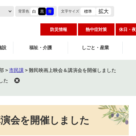
拡大
白
黒
青
標準
背景色
文字
サイズ
防災情報
熱中症対策
休日・夜
施設
福祉・介護
しごと・産業
部
>
市民課
>
難民映画上映会＆講演会を開催しました
した
講演会を開催しました