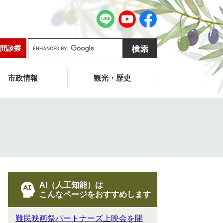
G
間診療
o
o
g
市政情報
観光・歴史
l
e
カ
ス
タ
ム
検
索
AI（人工知能）は
こんなページをおすすめします
難民映画祭パートナーズ上映会を開