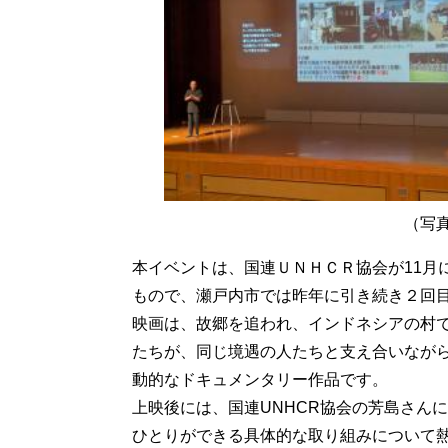
（写真右：芳島
本イベントは、国連ＵＮＨＣＲ協会が11月
もので、瀬戸内市では昨年に引き続き２回
映画は、故郷を追われ、インドネシアの村
たちが、同じ境遇の人たちと支え合いなが
動的なドキュメンタリー作品です。
上映後には、国連UNHCR協会の芳島さん
ひとりができる具体的な取り組みについて