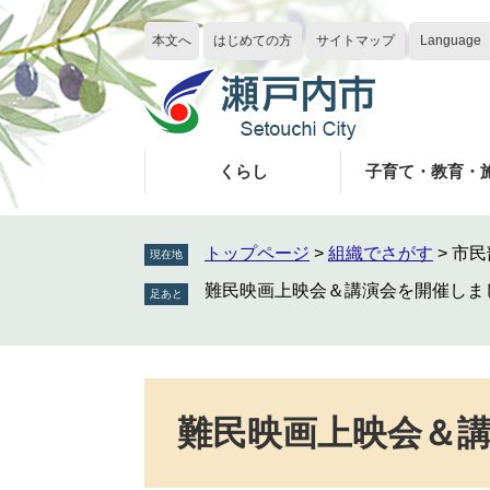
ペ
メ
ー
ニ
本文へ
はじめての方
サイトマップ
Language
ジ
ュ
の
ー
先
を
頭
飛
で
ば
くらし
子育て・教育・
す
し
。
て
本
トップページ
>
組織でさがす
>
市民
現在地
文
難民映画上映会＆講演会を開催しま
へ
本
文
難民映画上映会＆