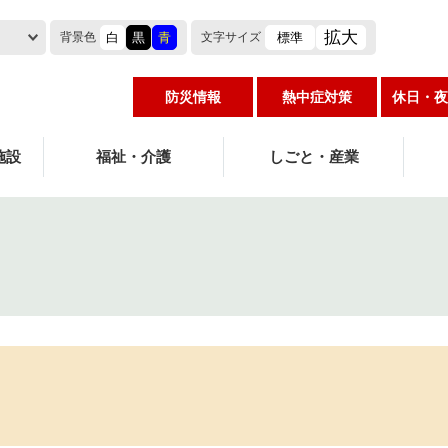
拡大
白
黒
青
標準
背景色
文字
サイズ
防災情報
熱中症対策
休日・夜
施設
福祉・介護
しごと・産業