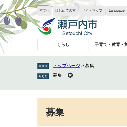
ペ
メ
ー
ニ
本文へ
はじめての方
サイトマップ
Language
ジ
ュ
の
ー
先
を
頭
飛
で
ば
くらし
子育て・教育・
す
し
。
て
本
トップページ
>
募集
現在地
文
募集
へ
本
文
募集