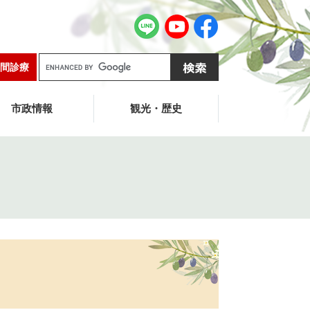
G
間診療
o
o
g
市政情報
観光・歴史
l
e
カ
ス
タ
ム
検
索