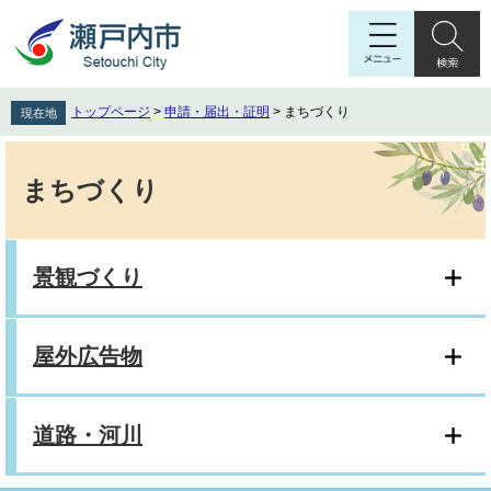
ペ
メ
ー
ニ
ジ
ュ
の
ー
先
を
トップページ
>
申請・届出・証明
>
まちづくり
現在地
頭
飛
で
ば
本
す
し
文
まちづくり
。
て
本
文
へ
景観づくり
屋外広告物
道路・河川