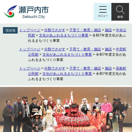
ペ
メ
ー
ニ
ジ
ュ
の
ー
先
を
トップページ
>
分類でさがす
>
子育て・教育・施設
>
施設
>
中央公
現在地
頭
飛
民館
>
文化があふれるまちづくり事業
>
令和7年度文化があふ
で
ば
れるまちづくり事業
す
し
トップページ
>
分類でさがす
>
子育て・教育・施設
>
施設
>
牛窓町
。
て
公民館
>
文化があふれるまちづくり事業
>
令和7年度文化があ
本
ふれるまちづくり事業
文
トップページ
>
分類でさがす
>
子育て・教育・施設
>
施設
>
長船町
へ
公民館
>
文化があふれるまちづくり事業
>
令和7年度文化があ
ふれるまちづくり事業