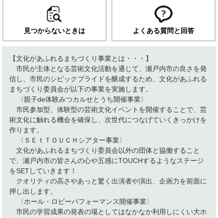
見つからないときは
よくある質問と回答
【文化があふれるまちづくり事業とは・・・】
市民が主体となる芸術文化活動を通じて、瀬戸内市の良さを発
信し、市民のシビックプライドを醸成するため、文化があふれる
まちづくり委員会が以下の事業を実施します。
〈親子de体験みつカルせとうち開催事業〉
市民参加型、体験型の芸術文化イベントを開催することで、芸
術文化に触れる機会を確保し、次世代につなげていくきっかけを
作ります。
〈ＳＥｔＴＯＵＣＨシアター事業〉
文化があふれるまちづくり委員会以外の団体と協働すること
で、瀬戸内市の皆さんの心や五感にTOUCHするようなステージ
をSETしていきます！
クオリティの高さやあっと驚く出演者や演出、企画力を前面に
押し出します。
〈ホール・ロビーパフォーマンス開催事業〉
市民の学習成果の発表の場としてはなかなか利用しにくい大ホ