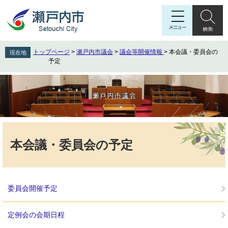
ペ
メ
ー
ニ
ジ
ュ
の
ー
先
を
トップページ
>
瀬戸内市議会
>
議会等開催情報
>
本会議・委員会の
現在地
頭
飛
予定
で
ば
す
し
。
て
本
文
へ
本
文
本会議・委員会の予定
委員会開催予定
定例会の会期日程