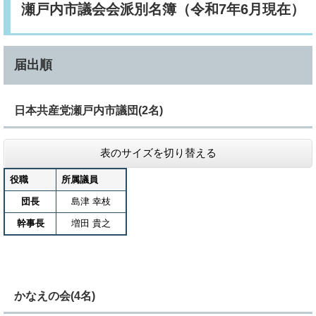
瀬戸内市議会会派別名簿（令和7年6月現在）
届出順
​日本共産党瀬戸内市議団(2名)
表のサイズを切り替える
役職
所属議員
団長
島津 幸枝
幹事長
増田 貴之
かなえの会(4名)