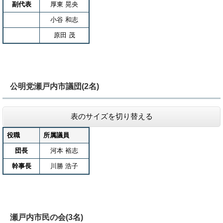
副代表
厚東 晃央
小谷 和志
原田 茂
公明党瀬戸内市議団(2名)
表のサイズを切り替える
役職
所属議員
団長
河本 裕志
幹事長
川勝 浩子
瀬戸内市民の会(3名)