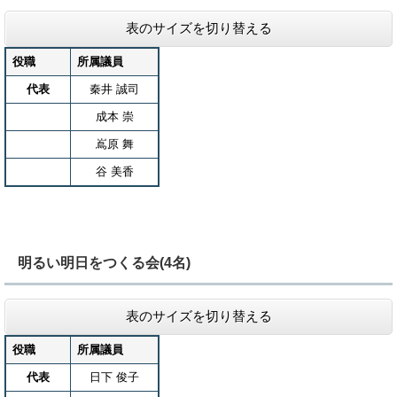
表のサイズを切り替える
役職
所属議員
代表
秦井 誠司
成本 崇
嶌原 舞
谷 美香
明るい明日をつくる会(4名)
表のサイズを切り替える
役職
所属議員
代表
日下 俊子