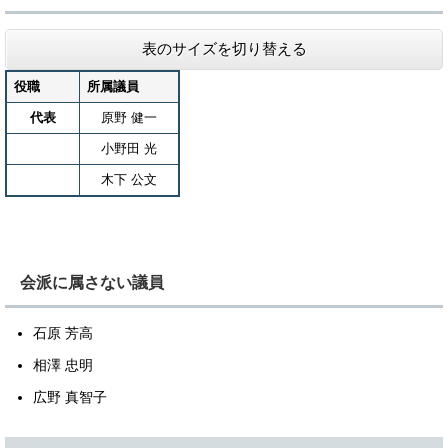
表のサイズを切り替える
役職
所属議員
代表
原野 健一
小野田 光
木下 公文
会派に属さない議員
石原 芳高
相澤 忠明
広野 真智子