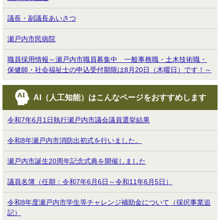
議長・副議長あいさつ
瀬戸内市民病院
職員採用情報～瀬戸内市職員募集中 一般事務職・土木技術職・
保健師・社会福祉士の申込受付期限は8月20日（木曜日）です！～
AI（人工知能）は
こんなページをおすすめします
令和7年6月1日執行瀬戸内市議会議員選挙結果
令和8年瀬戸内市消防出初式を行いました。
瀬戸内市誕生20周年記念式典を開催しました
議員名簿（任期：令和7年6月6日～令和11年6月5日）
令和8年度瀬戸内市学生等チャレンジ補助金について（採択事業追
記）