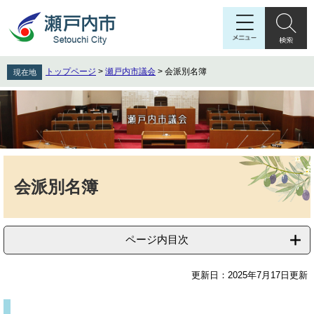
ペ
メ
ー
ニ
ジ
ュ
の
ー
先
を
トップページ
>
瀬戸内市議会
>
会派別名簿
現在地
頭
飛
で
ば
す
し
。
て
本
文
本
へ
文
会派別名簿
ページ内目次
更新日：2025年7月17日更新