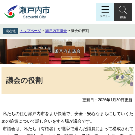
ペ
メ
ー
ニ
ジ
ュ
の
ー
先
を
トップページ
>
瀬戸内市議会
>
議会の役割
現在地
頭
飛
で
ば
す
し
。
て
本
文
本
へ
文
議会の役割
更新日：2026年1月30日更新
私たちの住む瀬戸内市をより快適で、安全・安心なまちにしていくた
めの施策について話し合いをする場が議会です。
市議会は、私たち（有権者）が選挙で選んだ議員によって構成されて