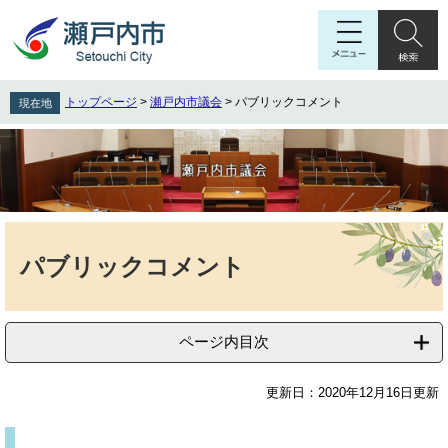
ペ
メ
ー
ニ
ジ
ュ
の
ー
先
を
トップページ
>
瀬戸内市議会
>
パブリックコメント
現在地
頭
飛
で
ば
す
し
。
て
本
文
本
へ
文
パブリックコメント
ページ内目次
更新日：2020年12月16日更新