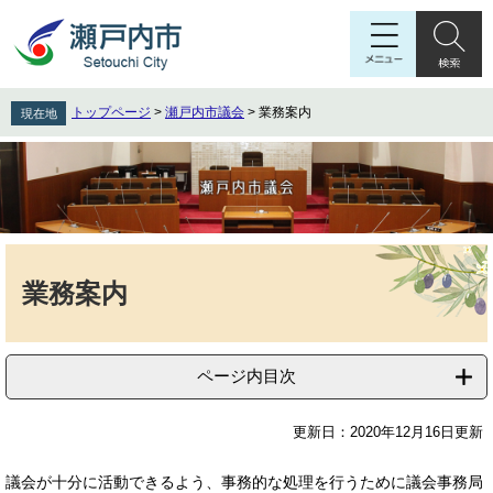
ペ
メ
ー
ニ
ジ
ュ
の
ー
先
を
トップページ
>
瀬戸内市議会
>
業務案内
現在地
頭
飛
で
ば
す
し
。
て
本
文
本
へ
文
業務案内
ページ内目次
更新日：2020年12月16日更新
議会が十分に活動できるよう、事務的な処理を行うために議会事務局