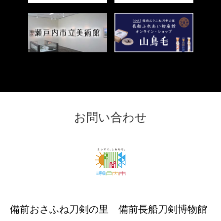
＜
外
部
リ
ン
＜
ク
外
＞
部
リ
ン
ク
お問い合わせ
＞
備前おさふね刀剣の里 備前長船刀剣博物館