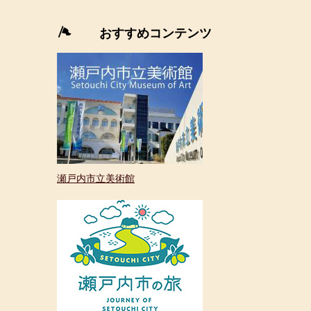
外
部
おすすめコンテンツ
リ
ン
ク
＞
瀬戸内市立美術館