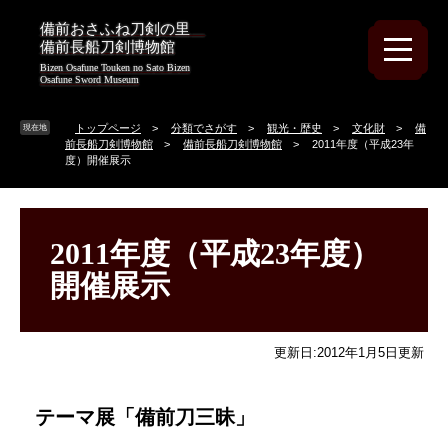
ペ
メ
備前おさふね刀剣の里
ー
ニ
備前長船刀剣博物館
ジ
ュ
Bizen Osafune Touken no Sato Bizen
の
ー
Osafune Sword Museum
先
を
頭
飛
トップページ
>
分類でさがす
>
観光・歴史
>
文化財
>
備
現在地
で
ば
前長船刀剣博物館
>
備前長船刀剣博物館
>
2011年度（平成23年
す
し
度）開催展示
。
て
本
本
文
文
へ
2011年度（平成23年度）
開催展示
更新日:2012年1月5日更新
テーマ展「備前刀三昧」