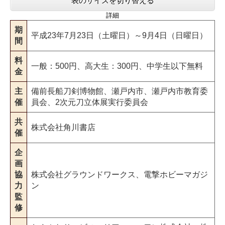
表のサイズを切り替える
詳細
期
平成23年7月23日（土曜日）～9月4日（日曜日）
間
料
一般：500円、高大生：300円、中学生以下無料
金
主
備前長船刀剣博物館、瀬戸内市、瀬戸内市教育委
催
員会、2次元刀立体展実行委員会
共
株式会社角川書店
催
企
画
協
株式会社グラウンドワークス、電撃ホビーマガジ
力
ン
監
修