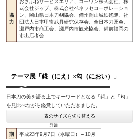
おさふねサービスエリア、コーワン株式会社、株
式会社ジップ、株式会社ベネッセコーポレーショ
協
ン、岡山県日本刀剣協会、備州岡山城鉄砲隊、社
力
団法人日本甲冑武具研究保存会、全日本刀匠会、
瀬戸内市商工会、瀬戸内市観光協会、備前福岡の
市出店者会
テーマ展「錵（にえ）×匂（におい）」
日本刀の美を語る上でキーワードとなる「錵」と「匂」
を見比べながら鑑賞していただきました。
表のサイズを切り替える
詳細
期
平成23年9月7日（水曜日）～10月