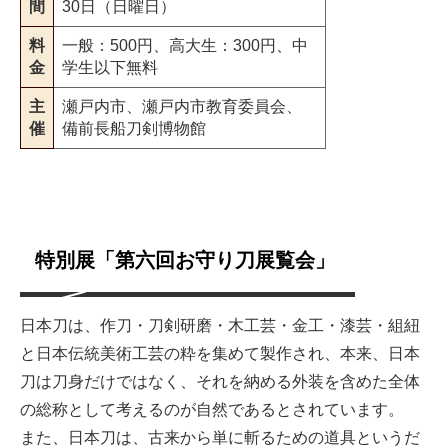
間
30日（日曜日）
料
一般：500円、高大生：300円、中
金
学生以下無料
主
瀬戸内市、瀬戸内市教育委員会、
催
備前長船刀剣博物館
特別展「第六回お守り刀展覧会」
日本刀は、作刀・刀剣研磨・木工芸・金工・漆芸・組紐
と日本伝統美術工芸の粋を集めて製作され、本来、日本
刀は刀身だけではなく、それを納める外装を含めた全体
の総称として考えるのが自然であるとされています。
また、日本刀は、古来から単に斬るための道具というだ