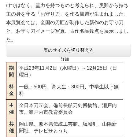
けではなく、霊力を持つものと考えられ、災難から持ち
主の身を守る「お守り刀」を作る風習が生まれました。
本展覧会では、全国の刀匠が制作した新作のお守り刀
と、お守り刀イメージ写真、古作名品数点を展示しまし
た。
表のサイズを切り替える
詳細
期
平成23年11月2日（水曜日）～12月25日（日
間
曜日）
料
一般：500円、高大生：300円、中学生以下無
金
料
主
全日本刀匠会、備前長船刀剣博物館、瀬戸内
催
市、瀬戸内市教育委員会
共
岡山県、熊本県伝統工芸館、坂城町、山陽新
催
聞社、テレビせとうち