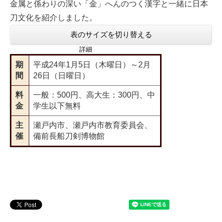
金属と係わりの深い「金」へんのつく漢字と一緒に日本
刀文化を紹介しました。
表のサイズを切り替える
詳細
期
平成24年1月5日（木曜日）～2月
間
26日（日曜日）
料
一般：500円、高大生：300円、中
金
学生以下無料
主
瀬戸内市、瀬戸内市教育委員会、
催
備前長船刀剣博物館
＜