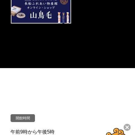
＜
外
部
リ
ン
ク
＞
開館時間
午前9時から午後5時