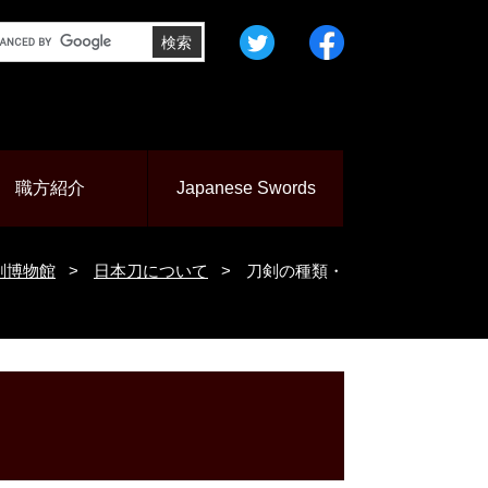
＜
＜
外
外
部
部
リ
リ
ン
ン
職方紹介
Japanese Swords
ク
ク
＞
＞
剣博物館
>
日本刀について
>
刀剣の種類・