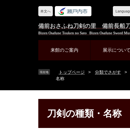
ペ
メ
ー
ニ
本文へ
Languag
ジ
ュ
の
ー
備前おさふね刀剣の里 備前長船
先
を
Bizen Osafune Touken no Sato Bizen Osafune Sword M
頭
飛
で
ば
来館のご案内
展示につい
す
し
。
て
本
トップページ
>
分類でさがす
>
文
現在地
名称
へ
本
文
刀剣の種類・名称