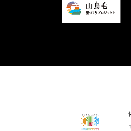
＜
外
部
リ
ン
ク
＞