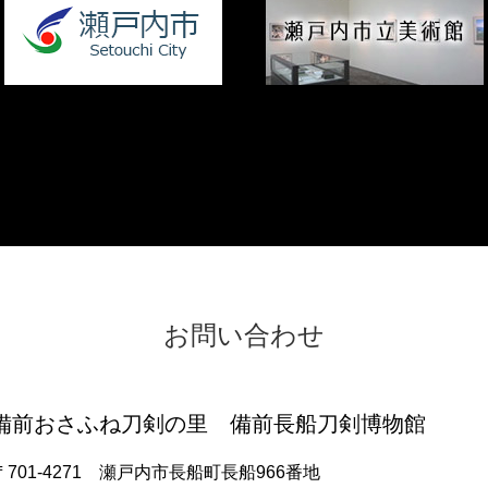
お問い合わせ
備前おさふね刀剣の里 備前長船刀剣博物館
〒701-4271 瀬戸内市長船町長船966番地