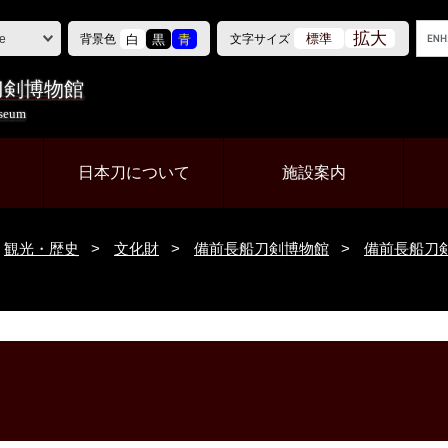
G
拡大
白
黒
青
標準
背景色
文字サイズ
e
o
o
刀剣博物館
g
useum
l
e
カ
て
日本刀について
施設案内
ス
タ
ム
観光・歴史
>
文化財
>
備前長船刀剣博物館
>
備前長船刀
検
索