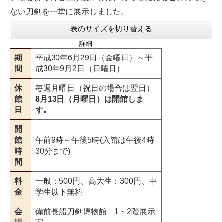
ない刀剣を一堂に展示しました。
表のサイズを切り替える
詳細
期
平成30年6月29日（金曜日）～平
間
成30年9月2日（日曜日）
休
毎週月曜日（祝日の場合は翌日）
館
8月13日（月曜日）は開館しま
日
す。
開
館
午前9時～午後5時(入館は午後4時
時
30分まで)
間
料
一般：500円、高大生：300円、中
金
学生以下無料
会
備前長船刀剣博物館 1・2階展示