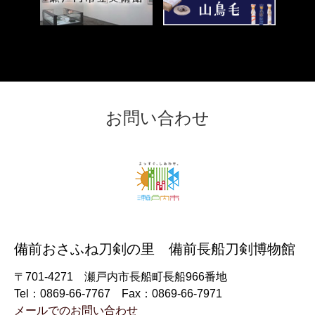
リ
ン
＜
ク
外
＞
部
リ
ン
ク
お問い合わせ
＞
備前おさふね刀剣の里 備前長船刀剣博物館
〒701-4271 瀬戸内市長船町長船966番地
Tel：0869-66-7767 Fax：0869-66-7971
メールでのお問い合わせ