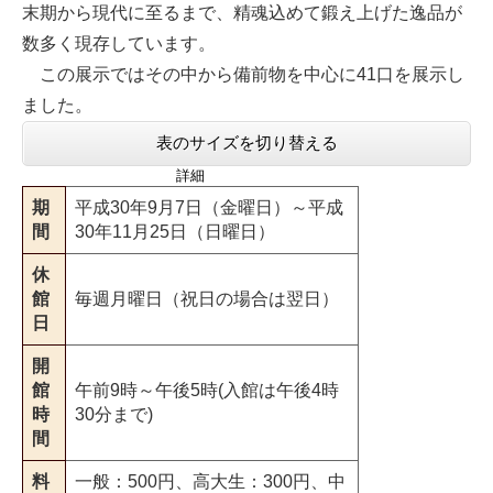
末期から現代に至るまで、精魂込めて鍛え上げた逸品が
数多く現存しています。
この展示ではその中から備前物を中心に41口を展示し
ました。
表のサイズを切り替える
詳細
期
平成30年9月7日（金曜日）～平成
間
30年11月25日（日曜日）
休
館
毎週月曜日（祝日の場合は翌日）
日
開
館
午前9時～午後5時(入館は午後4時
時
30分まで)
間
料
一般：500円、高大生：300円、中