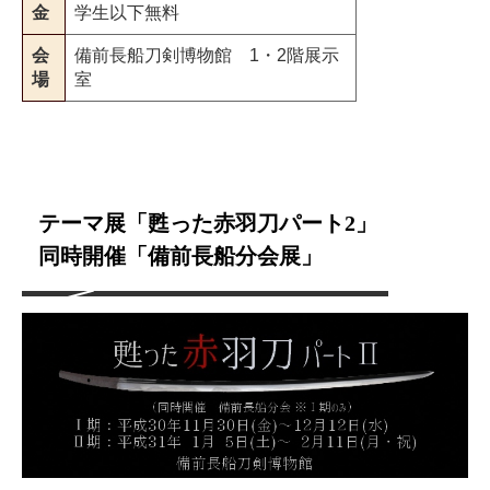
金
学生以下無料
会
備前長船刀剣博物館 1・2階展示
場
室
テーマ展「甦った赤羽刀パート2」
同時開催「備前長船分会展」