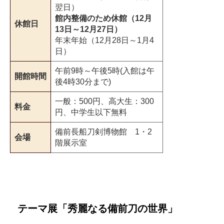
翌日）
館内整備のため休館（12月
休館日
13日～12月27日）
年末年始（12月28日～1月4
日）
午前9時～午後5時(入館は午
開館時間
後4時30分まで)
一般：500円、高大生：300
料金
円、中学生以下無料
備前長船刀剣博物館 1・2
会場
階展示室
テーマ展「秀麗なる備前刀の世界」