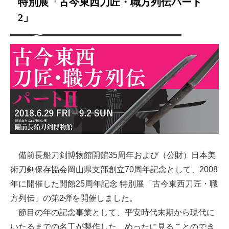
特別展「古今東西刀匠・職方列伝パート
2」
備前長船刀剣博物館開館35周年および（公財）日本美
術刀剣保存協会岡山県支部創立70周年記念として、2008
年に開催した開館25周年記念 特別展「古今東西刀匠・職
方列伝」の第2弾を開催しました。
節目の年の記念事業として、平安時代末期から現代に
いたるまでの名工が製作した、めったに見ることのでき