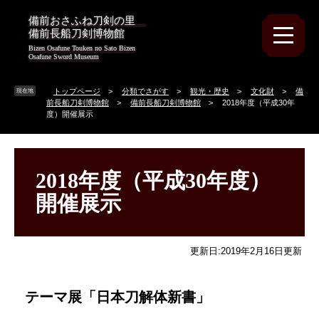
ペ
メ
備前おさふね刀剣の里
ー
ニ
備前長船刀剣博物館
ジ
ュ
Bizen Osafune Touken no Sato Bizen
の
ー
Osafune Sword Museum
先
を
頭
飛
トップページ
>
分類でさがす
>
観光・歴史
>
文化財
>
備
現在地
で
ば
前長船刀剣博物館
>
備前長船刀剣博物館
>
2018年度（平成30年
す
し
度）開催展示
。
て
本
本
文
文
へ
2018年度（平成30年度）
開催展示
更新日:2019年2月16日更新
テーマ展「日本刀解体新書」