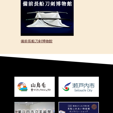
備前長船刀剣博物館
＜
外
部