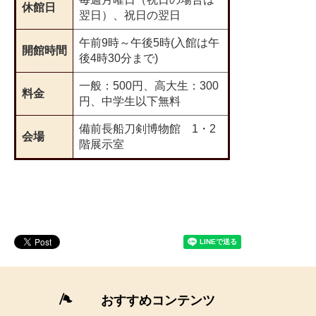
休館日
翌日）、祝日の翌日
午前9時～午後5時(入館は午
開館時間
後4時30分まで)
一般：500円、高大生：300
料金
円、中学生以下無料
備前長船刀剣博物館 1・2
会場
階展示室
＜
外
部
おすすめコンテンツ
リ
ン