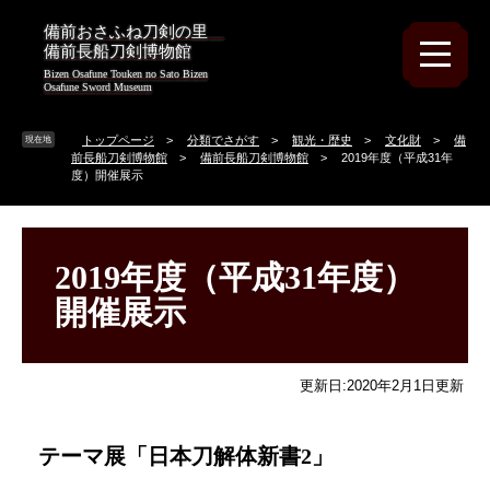
ペ
メ
備前おさふね刀剣の里
ー
ニ
備前長船刀剣博物館
ジ
ュ
Bizen Osafune Touken no Sato Bizen
の
ー
Osafune Sword Museum
先
を
頭
飛
トップページ
>
分類でさがす
>
観光・歴史
>
文化財
>
備
現在地
で
ば
前長船刀剣博物館
>
備前長船刀剣博物館
>
2019年度（平成31年
す
し
度）開催展示
。
て
本
本
文
文
へ
2019年度（平成31年度）
開催展示
更新日:2020年2月1日更新
テーマ展「日本刀解体新書2」