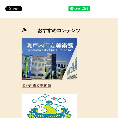
＜
外
部
おすすめコンテンツ
リ
ン
ク
＞
瀬戸内市立美術館