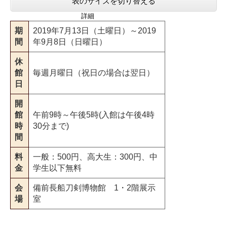
表のサイズを切り替える
詳細
期
2019年7月13日（土曜日）～2019
間
年9月8日（日曜日）
休
館
毎週月曜日（祝日の場合は翌日）
日
開
館
午前9時～午後5時(入館は午後4時
時
30分まで)
間
料
一般：500円、高大生：300円、中
金
学生以下無料
会
備前長船刀剣博物館 1・2階展示
場
室