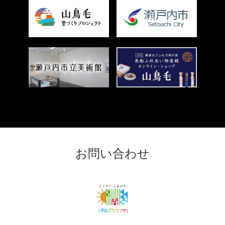
＜
外
部
リ
ン
＜
ク
外
＞
部
リ
ン
ク
お問い合わせ
＞