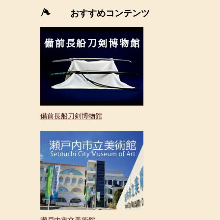
部
おすすめコンテンツ
リ
ン
ク
＞
備前長船刀剣博物館
瀬戸内市立美術館