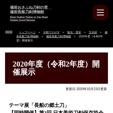
ペ
メ
備前おさふね刀剣の里
ー
ニ
備前長船刀剣博物館
ジ
ュ
Bizen Osafune Touken no Sato Bizen
の
ー
Osafune Sword Museum
先
を
頭
飛
トップページ
>
分類でさがす
>
観光・歴史
>
文化財
>
備
現在地
で
ば
前長船刀剣博物館
>
備前長船刀剣博物館
>
2020年度（令和2年
す
し
度）開催展示
。
て
本
本
文
文
へ
2020年度（令和2年度）開
催展示
更新日:2020年10月23日更新
テーマ展「長船の郷土刀」
【同時開催】第3回 日本美術刀剣保存協会