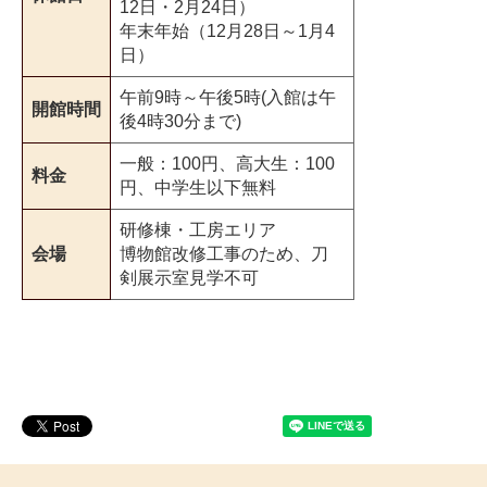
12日・2月24日）
年末年始（12月28日～1月4
日）
午前9時～午後5時(入館は午
開館時間
後4時30分まで)
一般：100円、高大生：100
料金
円、中学生以下無料
研修棟・工房エリア
会場
博物館改修工事のため、刀
剣展示室見学不可
＜
外