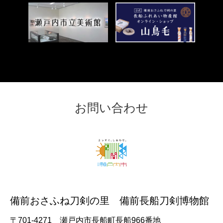
外
部
リ
ン
＜
ク
外
＞
部
リ
ン
ク
お問い合わせ
＞
備前おさふね刀剣の里 備前長船刀剣博物館
〒701-4271 瀬戸内市長船町長船966番地