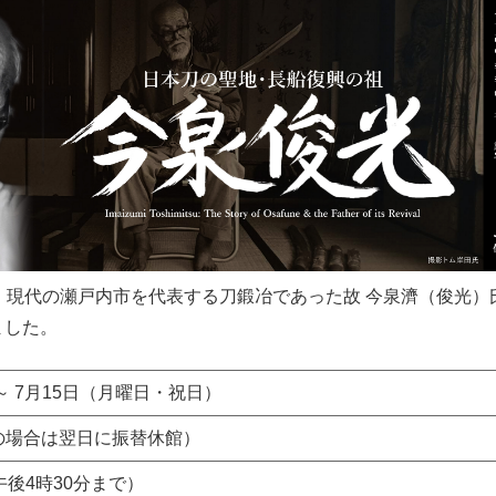
代の瀬戸内市を代表する刀鍛冶であった故 今泉濟（俊光）氏（1
ました。
～ 7月15日（月曜日・祝日）
の場合は翌日に振替休館）
後4時30分まで）