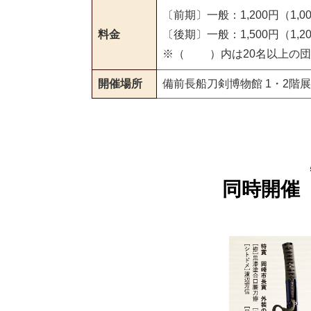
〔前期〕一般：1,200円（1
料金
〔後期〕一般：1,500円（1
※（ ）内は20名以上の団
開催場所
備前長船刀剣博物館 1・2階
同時開催