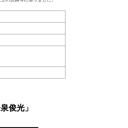
泉俊光」​