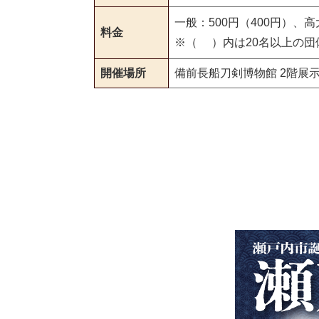
一般：500円（400円）、
料金
※（ ）内は20名以上の団
開催場所
備前長船刀剣博物館 2階展