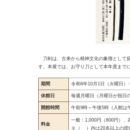
刀剣は、古来から精神文化の象徴として扱
す。本展では、お守り刀として本年度まで
期間
令和6年10月1日（火曜日）
休館日
毎週月曜日（月曜日が祝日
開館時間
午前9時～午後5時（入館は午
一般：1,000円（800円）
料金
※（ ）内は20名以上の団