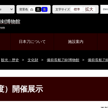
G
拡大
白
黒
青
標準
背景色
文字サイズ
e
o
o
刀剣博物館
g
seum
l
e
カ
て
日本刀について
施設案内
ス
タ
ム
観光・歴史
>
文化財
>
備前長船刀剣博物館
>
備前長船刀
検
索
年度）開催展示