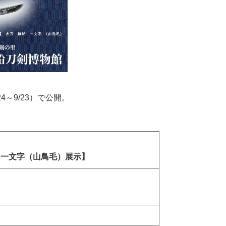
。
～9/23）で公開。
 一文字（山鳥毛）展示】