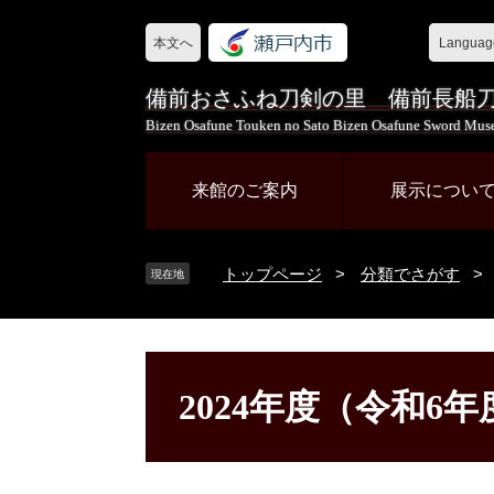
ペ
メ
ー
ニ
本文へ
Languag
ジ
ュ
の
ー
備前おさふね刀剣の里 備前長船
先
を
Bizen Osafune Touken no Sato Bizen Osafune Sword Mu
頭
飛
で
ば
来館のご案内
展示につい
す
し
。
て
本
トップページ
>
分類でさがす
>
文
現在地
へ
本
文
2024年度（令和6