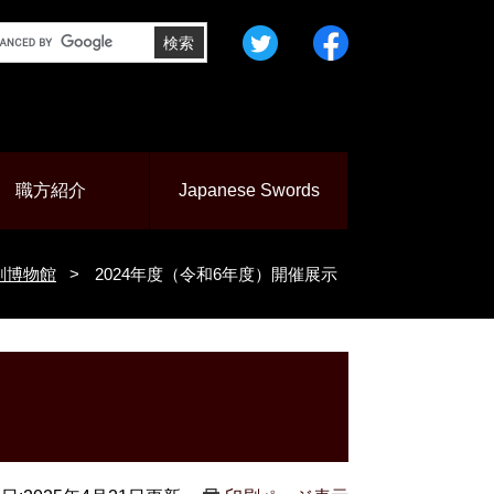
＜
＜
外
外
部
部
リ
リ
ン
ン
職方紹介
Japanese Swords
ク
ク
＞
＞
剣博物館
>
2024年度（令和6年度）開催展示