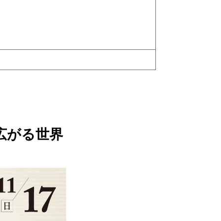
」
広がる世界