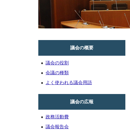
議会の概要
議会の役割
会議の種類
よく使われる議会用語
議会の広報
政務活動費
議会報告会