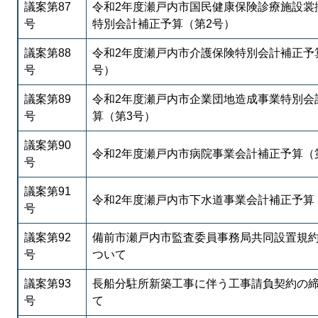
議案第87
令和2年度瀬戸内市国民健康保険診療施設裳
号
特別会計補正予算（第2号）
議案第88
令和2年度瀬戸内市介護保険特別会計補正予
号
号）
議案第89
令和2年度瀬戸内市企業団地造成事業特別会
号
算（第3号）
議案第90
令和2年度瀬戸内市病院事業会計補正予算（
号
議案第91
令和2年度瀬戸内市下水道事業会計補正予算
号
議案第92
備前市瀬戸内市監査委員事務局共同設置規
号
ついて
議案第93
長船分駐所新築工事に伴う工事請負契約の
号
て