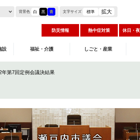
拡大
白
黒
青
標準
背景色
文字
サイズ
防災情報
熱中症対策
休日・夜
施設
福祉・介護
しごと・産業
2年第7回定例会議決結果