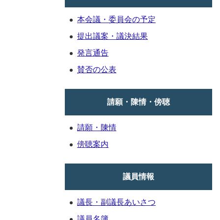
本会議・委員会の予定
提出議案・議決結果
発言通告
賛否の公表
請願・陳情・傍聴
請願・陳情
傍聴案内
議員情報
議長・副議長あいさつ
議員名簿