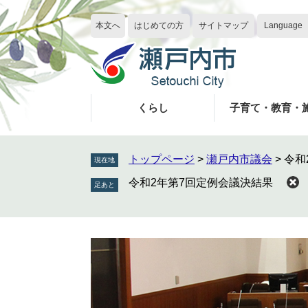
ペ
メ
ー
ニ
本文へ
はじめての方
サイトマップ
Language
ジ
ュ
の
ー
先
を
頭
飛
で
ば
くらし
子育て・教育・
す
し
。
て
本
トップページ
>
瀬戸内市議会
>
令和
現在地
文
令和2年第7回定例会議決結果
へ