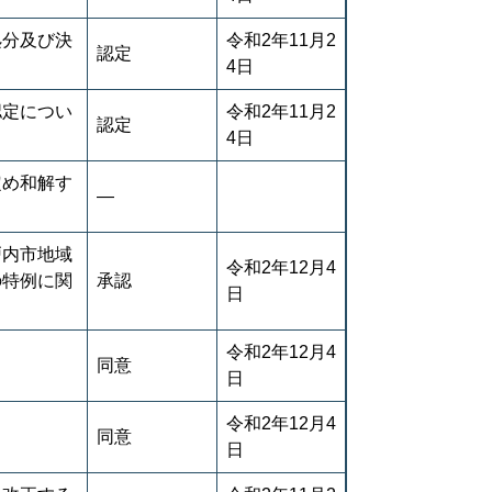
処分及び決
令和2年11月2
認定
4日
認定につい
令和2年11月2
認定
4日
定め和解す
―
戸内市地域
令和2年12月4
の特例に関
承認
日
令和2年12月4
同意
日
令和2年12月4
同意
日