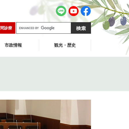
G
間診療
o
o
g
市政情報
観光・歴史
l
e
カ
ス
タ
ム
検
索