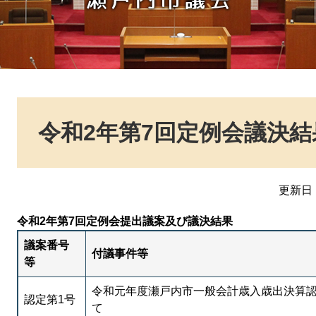
本
文
令和2年第7回定例会議決結
更新日：
令和2年第7回定例会提出議案及び議決結果
議案番号
付議事件等
等
令和元年度瀬戸内市一般会計歳入歳出決算
認定第1号
て