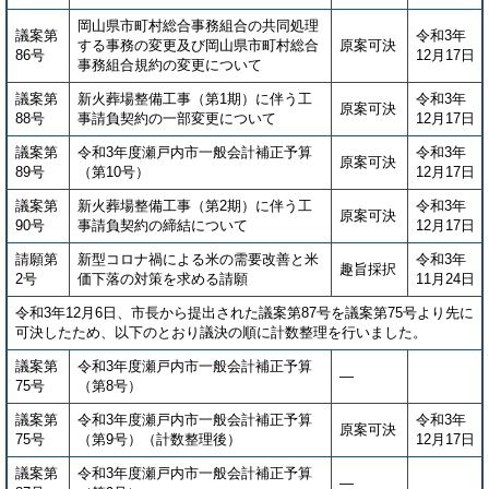
岡山県市町村総合事務組合の共同処理
議案第
令和3年
する事務の変更及び岡山県市町村総合
原案可決
86号
12月17日
事務組合規約の変更について
議案第
新火葬場整備工事（第1期）に伴う工
令和3年
原案可決
88号
事請負契約の一部変更について
12月17日
議案第
令和3年度瀬戸内市一般会計補正予算
令和3年
原案可決
89号
（第10号）
12月17日
議案第
新火葬場整備工事（第2期）に伴う工
令和3年
原案可決
90号
事請負契約の締結について
12月17日
請願第
新型コロナ禍による米の需要改善と米
令和3年
趣旨採択
2号
価下落の対策を求める請願
11月24日
令和3年12月6日、市長から提出された議案第87号を議案第75号より先に
可決したため、以下のとおり議決の順に計数整理を行いました。
議案第
令和3年度瀬戸内市一般会計補正予算
―
75号
（第8号）
議案第
令和3年度瀬戸内市一般会計補正予算
令和3年
原案可決
75号
（第9号）（計数整理後）
12月17日
議案第
令和3年度瀬戸内市一般会計補正予算
―