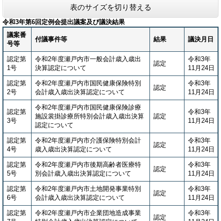
表のサイズを切り替える
令和3年第6回定例会提出議案及び議決結果
議案番
付議事件等
結果
議決月日
号等
認定第
令和2年度瀬戸内市一般会計歳入歳出
令和3年
認定
1号
決算認定について
11月24日
認定第
令和2年度瀬戸内市国民健康保険特別
令和3年
認定
2号
会計歳入歳出決算認定について
11月24日
令和2年度瀬戸内市国民健康保険診療
認定第
令和3年
施設裳掛診療所特別会計歳入歳出決算
認定
3号
11月24日
認定について
認定第
令和2年度瀬戸内市介護保険特別会計
令和3年
認定
4号
歳入歳出決算認定について
11月24日
認定第
令和2年度瀬戸内市後期高齢者医療特
令和3年
認定
5号
別会計歳入歳出決算認定について
11月24日
認定第
令和2年度瀬戸内市土地開発事業特別
令和3年
認定
6号
会計歳入歳出決算認定について
11月24日
認定第
令和2年度瀬戸内市企業団地造成事業
令和3年
認定