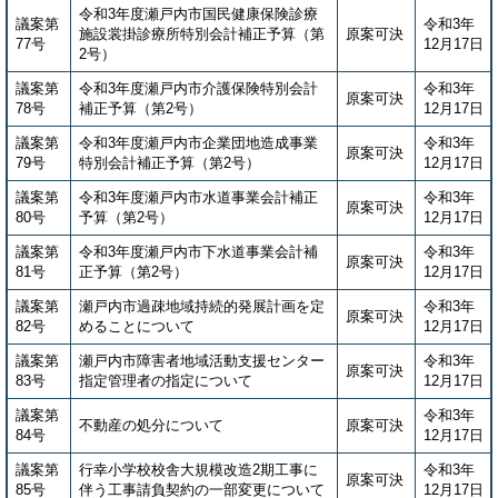
令和3年度瀬戸内市国民健康保険診療
議案第
令和3年
施設裳掛診療所特別会計補正予算（第
原案可決
77号
12月17日
2号）
議案第
令和3年度瀬戸内市介護保険特別会計
令和3年
原案可決
78号
補正予算（第2号）
12月17日
議案第
令和3年度瀬戸内市企業団地造成事業
令和3年
原案可決
79号
特別会計補正予算（第2号）
12月17日
議案第
令和3年度瀬戸内市水道事業会計補正
令和3年
原案可決
80号
予算（第2号）
12月17日
議案第
令和3年度瀬戸内市下水道事業会計補
令和3年
原案可決
81号
正予算（第2号）
12月17日
議案第
瀬戸内市過疎地域持続的発展計画を定
令和3年
原案可決
82号
めることについて
12月17日
議案第
瀬戸内市障害者地域活動支援センター
令和3年
原案可決
83号
指定管理者の指定について
12月17日
議案第
令和3年
不動産の処分について
原案可決
84号
12月17日
議案第
行幸小学校校舎大規模改造2期工事に
令和3年
原案可決
85号
伴う工事請負契約の一部変更について
12月17日