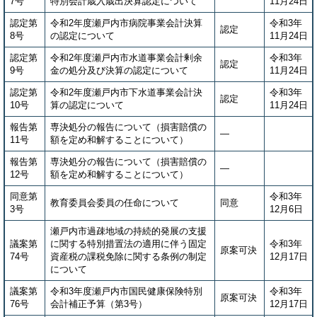
7号
特別会計歳入歳出決算認定について
11月24日
認定第
令和2年度瀬戸内市病院事業会計決算
令和3年
認定
8号
の認定について
11月24日
認定第
令和2年度瀬戸内市水道事業会計剰余
令和3年
認定
9号
金の処分及び決算の認定について
11月24日
認定第
令和2年度瀬戸内市下水道事業会計決
令和3年
認定
10号
算の認定について
11月24日
報告第
専決処分の報告について（損害賠償の
―
11号
額を定め和解することについて）
報告第
専決処分の報告について（損害賠償の
―
12号
額を定め和解することについて）
同意第
令和3年
教育委員会委員の任命について
同意
3号
12月6日
瀬戸内市過疎地域の持続的発展の支援
議案第
に関する特別措置法の適用に伴う固定
令和3年
原案可決
74号
資産税の課税免除に関する条例の制定
12月17日
について
議案第
令和3年度瀬戸内市国民健康保険特別
令和3年
原案可決
76号
会計補正予算（第3号）
12月17日