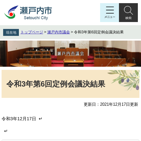
ペ
メ
ー
ニ
ジ
ュ
の
ー
先
を
トップページ
>
瀬戸内市議会
>
令和3年第6回定例会議決結果
現在地
頭
飛
で
ば
す
し
。
て
本
文
本
へ
文
令和3年第6回定例会議決結果
更新日：2021年12月17日更新
令和3年12月17日 ↵
↵