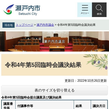
ペ
メ
ー
ニ
ジ
ュ
の
ー
先
を
トップページ
>
瀬戸内市議会
>
令和4年第5回臨時会議決結果
現在地
頭
飛
で
ば
す
し
。
て
本
文
本
へ
文
令和4年第5回臨時会議決結果
更新日：2022年10月26日更新
表のサイズを切り替える
令和4年第5回臨時会提出議案及び議決結果
議案番
付議事件等
結果
議決月日
号等