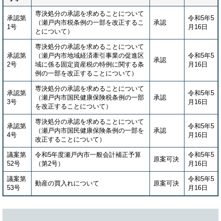
専決処分の承認を求めることについて
承認第
令和5年5
（瀬戸内市税条例の一部を改正するこ
承認
1号
月16日
とについて）
専決処分の承認を求めることについて
承認第
（瀬戸内市地域経済牽引事業の促進区
令和5年5
承認
2号
域に係る固定資産税の特例に関する条
月16日
例の一部を改正することについて）
専決処分の承認を求めることについて
承認第
令和5年5
（瀬戸内市国民健康保険税条例の一部
承認
3号
月16日
を改正することについて）
専決処分の承認を求めることについて
承認第
令和5年5
（瀬戸内市国民健康保険条例の一部を
承認
4号
月16日
改正することについて）
議案第
令和5年度瀬戸内市一般会計補正予算
令和5年5
原案可決
52号
（第2号）
月16日
議案第
令和5年5
動産の買入れについて
原案可決
53号
月16日