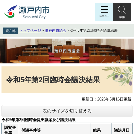
ペ
メ
ー
ニ
ジ
ュ
の
ー
先
を
トップページ
>
瀬戸内市議会
>
令和5年第2回臨時会議決結果
現在地
頭
飛
で
ば
す
し
。
て
本
文
本
へ
文
令和5年第2回臨時会議決結果
更新日：2023年5月16日更新
表のサイズを切り替える
令和5年第2回臨時会提出議案及び議決結果
議案番
付議事件等
結果
議決月日
号等