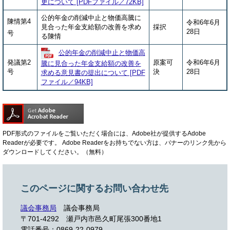
更について [PDFファイル／72KB]
公的年金の削減中止と物価高騰に
陳情第4
令和6年6月
見合った年金支給額の改善を求め
採択
28日
号
る陳情
公的年金の削減中止と物価高
発議第2
原案可
令和6年6月
騰に見合った年金支給額の改善を
号
決
28日
求める意見書の提出について [PDF
ファイル／94KB]
PDF形式のファイルをご覧いただく場合には、Adobe社が提供するAdobe
Readerが必要です。
Adobe Readerをお持ちでない方は、バナーのリンク先から
ダウンロードしてください。（無料）
このページに関するお問い合わせ先
議会事務局
議会事務局
〒701-4292
瀬戸内市邑久町尾張300番地1
電話番号：0869-22-0979