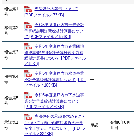
専決処分の報告について
報告第1
―
号
[PDFファイル／77KB]
令和5年度瀬戸内市一般会計
報告第2
―
予算繰越明許費繰越計算書につい
号
て [PDFファイル／153KB]
令和5年度瀬戸内市企業団地
報告第3
造成事業特別会計予算繰越明許費
―
号
繰越計算書について [PDFファイル
／99KB]
令和5年度瀬戸内市水道事業
報告第4
―
会計予算繰越計算書について [PDF
号
ファイル／105KB]
令和5年度瀬戸内市下水道事
報告第5
―
業会計予算繰越計算書について
号
[PDFファイル／70KB]
専決処分の承認を求めること
承認第1
令和6年6月
について（瀬戸内市税条例の一部
承認
号
18日
を改正することについて） [PDFフ
ァイル／324KB]