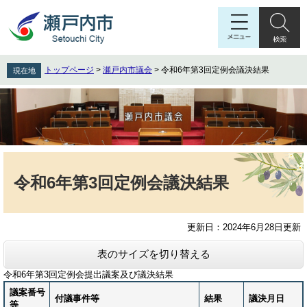
ペ
メ
ー
ニ
ジ
ュ
の
ー
先
を
トップページ
>
瀬戸内市議会
>
令和6年第3回定例会議決結果
現在地
頭
飛
で
ば
す
し
。
て
本
文
本
へ
文
令和6年第3回定例会議決結果
更新日：2024年6月28日更新
表のサイズを切り替える
令和6年第3回定例会提出議案及び議決結果
議案番号
付議事件等
結果
議決月日
等