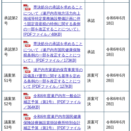
専決処分の承認を求めること
について（瀬戸内市地方活力向上
承認第2
令和6年6月
地域等特定業務施設整備計画に伴
承認
号
18日
う固定資産税の特例に関する条例
の一部を改正することについて）
[PDFファイル／48KB]
専決処分の承認を求めること
承認第3
令和6年6月
について（瀬戸内市国民健康保険
承認
号
18日
税条例の一部を改正することにつ
いて） [PDFファイル／173KB]
瀬戸内市家庭的保育事業等の
議案第
原案可
令和6年6月
設備及び運営に関する基準を定め
51号
決
28日
る条例の一部を改正することにつ
いて [PDFファイル／127KB]
令和6年度瀬戸内市一般会計
議案第
原案可
令和6年6月
補正予算（第1号） [PDFファイル
52号
決
28日
／364KB]
令和6年度瀬戸内市国民健康
議案第
原案可
令和6年6月
保険診療施設裳掛診療所特別会計
53号
決
28日
補正予算（第1号） [PDFファイル