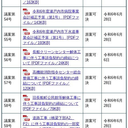
／163KB]
令和6年度瀬戸内市病院事業
議案第
原案可
令和6年6月
会計補正予算（第1号） [PDFファ
54号
決
28日
イル／143KB]
令和6年度瀬戸内市下水道事
議案第
原案可
令和6年6月
業会計補正予算（第1号） [PDFフ
55号
決
28日
ァイル／193KB]
長船クリーンセンター解体工
議案第
原案可
令和6年6月
事に伴う工事請負契約の締結につ
56号
決
6日
いて [PDFファイル／24KB]
高機能消防指令センター総合
議案第
原案可
令和6年6月
整備工事に伴う工事請負契約の締
57号
決
28日
結について [PDFファイル／
120KB]
旧長船町公民館等解体工事に
議案第
原案可
令和6年6月
伴う工事請負契約の締結について
58号
決
28日
[PDFファイル／79KB]
道路工事（橋梁下部A2、
議案第
原案可
令和6年6月
P2）に伴う工事請負契約の一部変
59号
決
28日