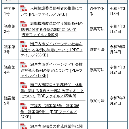
人権擁護委員候補者の推薦につ
諮問第
適任であ
令和7年3
1号
る
月3日
いて [PDFファイル／59KB]
組織機構改革に伴う関係条例の
議案第
令和7年3
原案可決
整理に関する条例の制定について
2号
月24日
[PDFファイル／64KB]
瀬戸内市ダイバーシティ社会を
議案第
令和7年3
原案可決
推進する条例の制定について [PDFフ
3号
月24日
ァイル／255KB]
瀬戸内市ダイバーシティ社会推
議案第
令和7年3
原案可決
進審議会条例の制定について [PDFフ
4号
月24日
ァイル／212KB]
瀬戸内市職員の勤務時間、休暇
等に関する条例の一部を改正すること
について [PDFファイル／659KB]
議案第
令和7年3
原案可決
5号
月24日
正誤表（議案第5号、議案第6
号、議案第9号） [PDFファイル／
57KB]
瀬戸内市職員の育児休業等に関