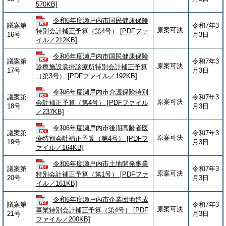
570KB]
令和6年度瀬戸内市国民健康保険
議案第
令和7年3
原案可決
特別会計補正予算（第4号） [PDFファ
16号
月3日
イル／212KB]
令和6年度瀬戸内市国民健康保険
議案第
令和7年3
原案可決
診療施設裳掛診療所特別会計補正予算
17号
月3日
（第3号） [PDFファイル／192KB]
令和6年度瀬戸内市介護保険特別
議案第
令和7年3
原案可決
会計補正予算（第4号） [PDFファイル
18号
月3日
／237KB]
令和6年度瀬戸内市後期高齢者医
議案第
令和7年3
原案可決
療特別会計補正予算（第4号） [PDFフ
19号
月3日
ァイル／164KB]
令和6年度瀬戸内市土地開発事業
議案第
令和7年3
原案可決
特別会計補正予算（第1号） [PDFファ
20号
月3日
イル／161KB]
令和6年度瀬戸内市企業団地造成
議案第
令和7年3
原案可決
事業特別会計補正予算（第4号） [PDF
21号
月3日
ファイル／200KB]