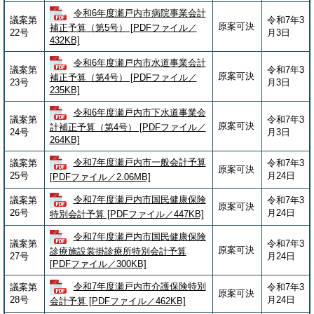
令和6年度瀬戸内市病院事業会計
議案第
令和7年3
原案可決
補正予算（第5号） [PDFファイル／
22号
月3日
432KB]
令和6年度瀬戸内市水道事業会計
議案第
令和7年3
原案可決
補正予算（第4号） [PDFファイル／
23号
月3日
235KB]
令和6年度瀬戸内市下水道事業会
議案第
令和7年3
原案可決
計補正予算（第4号） [PDFファイル／
24号
月3日
264KB]
令和7年度瀬戸内市一般会計予算
議案第
令和7年3
原案可決
25号
月24日
[PDFファイル／2.06MB]
令和7年度瀬戸内市国民健康保険
議案第
令和7年3
原案可決
26号
月24日
特別会計予算 [PDFファイル／447KB]
令和7年度瀬戸内市国民健康保険
議案第
令和7年3
原案可決
診療施設裳掛診療所特別会計予算
27号
月24日
[PDFファイル／300KB]
令和7年度瀬戸内市介護保険特別
議案第
令和7年3
原案可決
28号
月24日
会計予算 [PDFファイル／462KB]