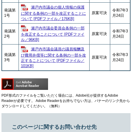
瀬戸内市議会の個人情報の保護
発議第
令和7年3
原案可決
に関する条例の一部を改正することに
1号
月24日
ついて [PDFファイル／176KB]
瀬戸内市議会委員会条例の一部
発議第
令和7年3
原案可決
を改正することについて [PDFファイ
2号
月24日
ル／96KB]
瀬戸内市議会議員の議員報酬及
発議第
令和7年3
び費用弁償等に関する条例の一部を改
原案可決
3号
月24日
正することについて [PDFファイル／
101KB]
PDF形式のファイルをご覧いただく場合には、Adobe社が提供するAdobe
Readerが必要です。
Adobe Readerをお持ちでない方は、バナーのリンク先から
ダウンロードしてください。（無料）
このページに関するお問い合わせ先