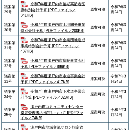
令和7年度瀬戸内市後期高齢者医
議案第
令和7年3
原案可決
療特別会計予算 [PDFファイル／
29号
月24日
341KB]
令和7年度瀬戸内市土地開発事業
議案第
令和7年3
原案可決
30号
月24日
特別会計予算 [PDFファイル／200KB]
令和7年度瀬戸内市企業団地造成
議案第
令和7年3
原案可決
事業特別会計予算 [PDFファイル／
31号
月24日
437KB]
令和7年度瀬戸内市病院事業会計
議案第
令和7年3
原案可決
32号
月24日
予算 [PDFファイル／896KB]
令和7年度瀬戸内市水道事業会計
議案第
令和7年3
原案可決
33号
月24日
予算 [PDFファイル／417KB]
令和7年度瀬戸内市下水道事業会
議案第
令和7年3
原案可決
34号
月24日
計予算 [PDFファイル／328KB]
瀬戸内市コミュニティセンター
議案第
令和7年3
原案可決
指定管理者の指定について [PDFファ
35号
月24日
イル／74KB]
瀬戸内市地域交流サロン指定管