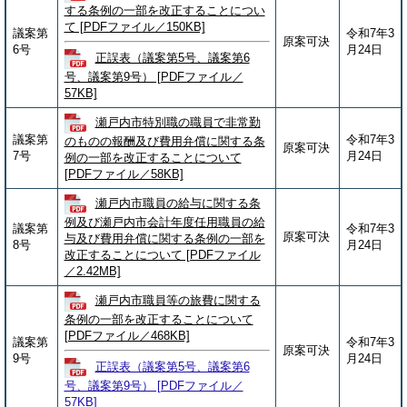
する条例の一部を改正することについ
て [PDFファイル／150KB]
議案第
令和7年3
原案可決
6号
月24日
正誤表（議案第5号、議案第6
号、議案第9号） [PDFファイル／
57KB]
瀬戸内市特別職の職員で非常勤
議案第
令和7年3
のものの報酬及び費用弁償に関する条
原案可決
7号
月24日
例の一部を改正することについて
[PDFファイル／58KB]
瀬戸内市職員の給与に関する条
例及び瀬戸内市会計年度任用職員の給
議案第
令和7年3
原案可決
与及び費用弁償に関する条例の一部を
8号
月24日
改正することについて [PDFファイル
／2.42MB]
瀬戸内市職員等の旅費に関する
条例の一部を改正することについて
[PDFファイル／468KB]
議案第
令和7年3
原案可決
9号
月24日
正誤表（議案第5号、議案第6
号、議案第9号） [PDFファイル／
57KB]