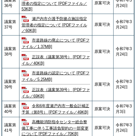
議案第
令和7年3
原案可決
理者の指定について [PDFファイル／
36号
月24日
53KB]
瀬戸内市介護予防拠点施設指定
議案第
令和7年3
原案可決
管理者の指定について [PDFファイル
37号
月24日
／60KB]
市道路線の廃止について [PDFフ
ァイル／1.37MB]
議案第
令和7年3
原案可決
38号
月24日
正誤表（議案第38号）​ [PDFファ
イル／40KB]
市道路線の認定について [PDFフ
ァイル／5.25MB]
議案第
令和7年3
原案可決
39号
月24日
正誤表（議案第39号）​ [PDFファ
イル／69KB]
令和6年度瀬戸内市一般会計補正
議案第
令和7年3
原案可決
40号
月3日
予算（第8号） [PDFファイル／49KB]
高機能消防指令センター総合整
議案第
令和7年3
原案可決
備工事に伴う工事請負契約の一部変更
41号
月24日
について [PDFファイル／70KB]