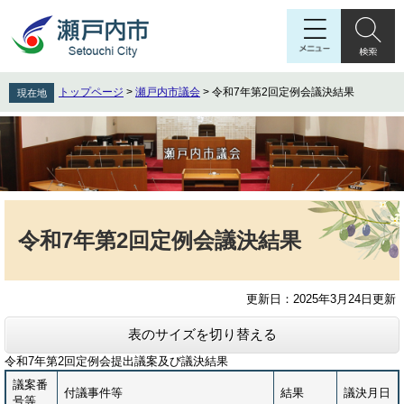
ペ
メ
ー
ニ
ジ
ュ
の
ー
先
を
トップページ
>
瀬戸内市議会
>
令和7年第2回定例会議決結果
現在地
頭
飛
で
ば
す
し
。
て
本
文
本
へ
文
令和7年第2回定例会議決結果
更新日：2025年3月24日更新
表のサイズを切り替える
令和7年第2回定例会提出議案及び議決結果
議案番
付議事件等
結果
議決月日
号等