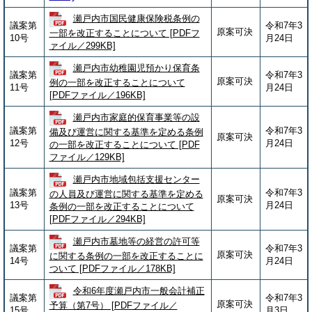
瀬戸内市国民健康保険税条例の
議案第
令和7年3
原案可決
一部を改正することについて [PDFフ
10号
月24日
ァイル／299KB]
瀬戸内市幼稚園児預かり保育条
議案第
令和7年3
原案可決
例の一部を改正することについて
11号
月24日
[PDFファイル／196KB]
瀬戸内市家庭的保育事業等の設
議案第
令和7年3
備及び運営に関する基準を定める条例
原案可決
12号
月24日
の一部を改正することについて [PDF
ファイル／129KB]
瀬戸内市地域包括支援センター
議案第
令和7年3
の人員及び運営に関する基準を定める
原案可決
13号
月24日
条例の一部を改正することについて
[PDFファイル／294KB]
瀬戸内市墓地等の経営の許可等
議案第
令和7年3
原案可決
に関する条例の一部を改正することに
14号
月24日
ついて [PDFファイル／178KB]
令和6年度瀬戸内市一般会計補正
議案第
令和7年3
原案可決
予算（第7号） [PDFファイル／
15号
月3日