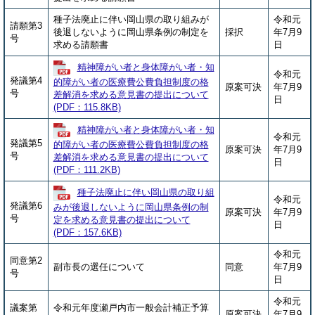
種子法廃止に伴い岡山県の取り組みが
令和元
請願第3
後退しないように岡山県条例の制定を
採択
年7月9
号
求める請願書
日
精神障がい者と身体障がい者・知
令和元
発議第4
的障がい者の医療費公費負担制度の格
原案可決
年7月9
号
差解消を求める意見書の提出について
日
(PDF：115.8KB)
精神障がい者と身体障がい者・知
令和元
発議第5
的障がい者の医療費公費負担制度の格
原案可決
年7月9
号
差解消を求める意見書の提出について
日
(PDF：111.2KB)
種子法廃止に伴い岡山県の取り組
令和元
発議第6
みが後退しないように岡山県条例の制
原案可決
年7月9
号
定を求める意見書の提出について
日
(PDF：157.6KB)
令和元
同意第2
副市長の選任について
同意
年7月9
号
日
令和元
議案第
令和元年度瀬戸内市一般会計補正予算
原案可決
年7月9