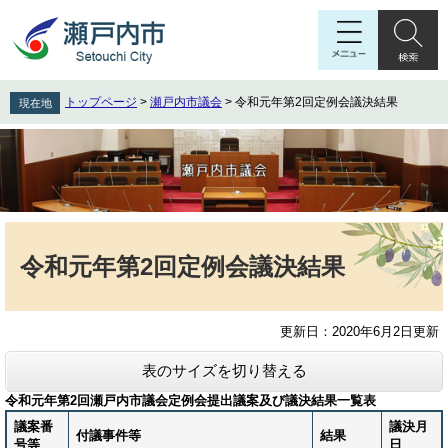
ペ
メ
ー
ニ
ジ
ュ
の
ー
先
を
トップページ
>
瀬戸内市議会
>
令和元年第2回定例会議決結果
現在地
頭
飛
で
ば
す
し
。
て
本
文
本
へ
文
令和元年第2回定例会議決結果
更新日：2020年6月2日更新
表のサイズを切り替える
令和元年第2回瀬戸内市議会定例会提出議案及び議決結果一覧表
議案番
議決月
付議事件等
結果
号等
日