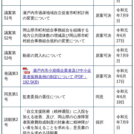
日
令和元
議案第
瀬戸内市過疎地域自立促進市町村計画
原案可決
年7月9
51号
の変更について
日
岡山県市町村総合事務組合を組織する
令和元
議案第
地方公共団体数の増減及び岡山県市町
原案可決
年6月
52号
村総合事務組合規約の変更について
27日
令和元
議案第
動産の買入れについて
原案可決
年7月9
53号
日
瀬戸内市小規模企業者及び中小企
令和元
発議第3
原案可決
年6月
業者振興条例の制定について (PDF：
号
17日
192.5KB)
令和元
同意第1
監査委員の選任について
同意
年6月
号
19日
「自立支援医療（精神通院）に入院を
加える改善、及び、岡山県の心身障害
令和元
請願第2
者医療費助成制度の対象者に精神障が
採択
年7月9
号
い者を加えることを求める」意見書の
日
提出を求める請願書