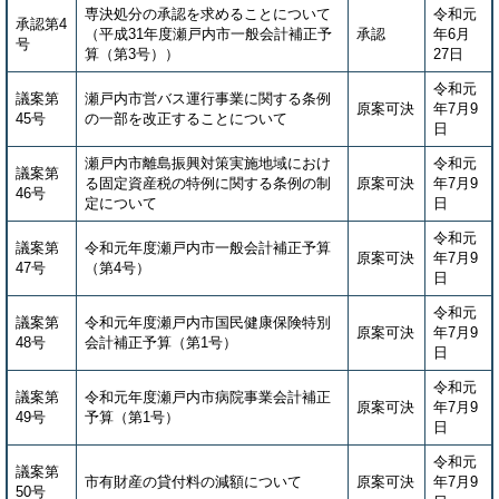
専決処分の承認を求めることについて
令和元
承認第4
（平成31年度瀬戸内市一般会計補正予
承認
年6月
号
算（第3号））
27日
令和元
議案第
瀬戸内市営バス運行事業に関する条例
原案可決
年7月9
45号
の一部を改正することについて
日
瀬戸内市離島振興対策実施地域におけ
令和元
議案第
る固定資産税の特例に関する条例の制
原案可決
年7月9
46号
定について
日
令和元
議案第
令和元年度瀬戸内市一般会計補正予算
原案可決
年7月9
47号
（第4号）
日
令和元
議案第
令和元年度瀬戸内市国民健康保険特別
原案可決
年7月9
48号
会計補正予算（第1号）
日
令和元
議案第
令和元年度瀬戸内市病院事業会計補正
原案可決
年7月9
49号
予算（第1号）
日
令和元
議案第
市有財産の貸付料の減額について
原案可決
年7月9
50号