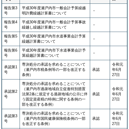
報告第3
平成30年度瀬戸内市一般会計予算繰越
－
号
明許費繰越計算書について
報告第4
平成30年度瀬戸内市一般会計予算事故
－
号
繰越し繰越計算書について
報告第5
平成30年度瀬戸内市水道事業会計予算
－
号
繰越計算書について
報告第6
平成30年度瀬戸内市下水道事業会計予
－
号
算繰越計算書について
専決処分の承認を求めることについて
令和元
承認第1
（瀬戸内市税条例等の一部を改正する
承認
年6月
号
条例）
27日
専決処分の承認を求めることについて
（瀬戸内市過疎地域自立促進特別措置
令和元
承認第2
法第2条に規定する過疎地域の公示に伴
承認
年6月
号
う固定資産税の特例に関する条例の一
27日
部を改正する条例）
専決処分の承認を求めることについて
令和元
承認第3
（瀬戸内市国民健康保険税条例の一部
承認
年6月
号
を改正する条例）
27日